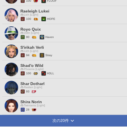
100
FLOOF
Raeleigh Lukei
Lich [Light]
100
HOPE
Royo Quix
Odin [Light]
90
Haven
S'irikah Verli
Lich [Light]
94
Stray
Shad'o Wild
Phoenix [Light]
100
H3LL
Shar Dotharl
Raiden [Light]
93
Shira Norin
Twintania [Light]
28
次の20件