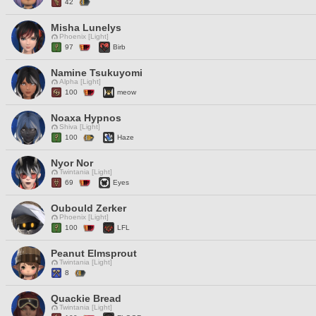
42
Misha Lunelys
Phoenix [Light]
97
Birb
Namine Tsukuyomi
Alpha [Light]
100
meow
Noaxa Hypnos
Shiva [Light]
100
Haze
Nyor Nor
Twintania [Light]
69
Eyes
Oubould Zerker
Phoenix [Light]
100
LFL
Peanut Elmsprout
Twintania [Light]
8
Quackie Bread
Twintania [Light]