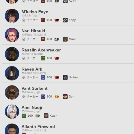
リーダー
100
AV-RP
M'kelso Faye
Lich [Light]
リーダー
100
eepy
Nari Hitsuki
Phoenix [Light]
リーダー
100
Moon
Rasslin Axebreaker
Alpha [Light]
リーダー
100
Raven Ark
Phoenix [Light]
リーダー
100
Umbra
Vant Surlaint
Shiva [Light]
リーダー
100
Dorn
Aimi Naoji
Shiva [Light]
100
Kweh
Allantir Firewind
Phoenix [Light]