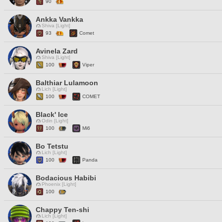
90
Ankka Vankka
Shiva [Light]
93
Comet
Avinela Zard
Shiva [Light]
100
Viper
Balthiar Lulamoon
Lich [Light]
100
COMET
Black' Ice
Odin [Light]
100
Mi6
Bo Tetstu
Lich [Light]
100
Panda
Bodacious Habibi
Phoenix [Light]
100
Chappy Ten-shi
Lich [Light]