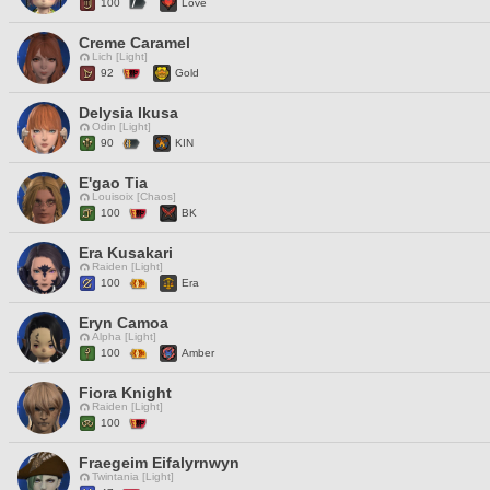
100
Love
Creme Caramel
Lich [Light]
92
Gold
Delysia Ikusa
Odin [Light]
90
KIN
E'gao Tia
Louisoix [Chaos]
100
BK
Era Kusakari
Raiden [Light]
100
Era
Eryn Camoa
Alpha [Light]
100
Amber
Fiora Knight
Raiden [Light]
100
Fraegeim Eifalyrnwyn
Twintania [Light]