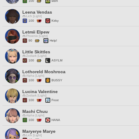
100
wsrn
Leena Vendas
Lich [Light]
100
Kirby
Letmii Elpew
Phoenix [Light]
90
Help!
Little Skittles
Zodiark [Light]
100
ASYLM
Lothoreld Moshroca
Alpha [Light]
100
BUSSY
Lucina Valentine
Zodiark [Light]
100
Frost
Machi Chuu
Alpha [Light]
100
HANA
Maryerye Marye
Lich [Light]