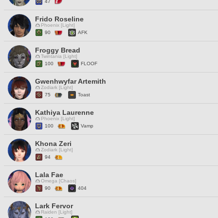
47
Frido Roseline
Phoenix [Light]
90
AFK
Froggy Bread
Twintania [Light]
100
FLOOF
Gwenhwyfar Artemith
Zodiark [Light]
75
Toast
Kathiya Laurenne
Phoenix [Light]
100
Vamp
Khona Zeri
Zodiark [Light]
94
Lala Fae
Omega [Chaos]
90
404
Lark Fervor
Raiden [Light]