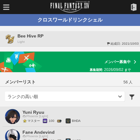
クロスワールドリンクシェル
Bee Hive RP
Light
結成日:
2021/10/03
メンバー募集中
2026/09/02
募集期間:
まで
メンバーリスト
56 人
Yuni Ryuu
Phoenix [Light]
マスター
100
BHDA
Fane Andevind
Phoenix [Light]