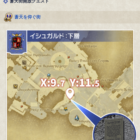
蒼天街開放クエスト
蒼天を仰ぐ街