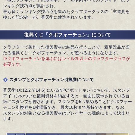
「職人ランキング」の期間中、ワールド内すべてのプレイヤーのラ
ンキング技巧点が集計され、
最も多くランキング技巧点を集めたクラフタークラスの「主道具を
模した記念碑」が、蒼天街に建造されています。
復興くじ「クポフォーチュン」について
クラフターで製作した復興資材の納品を行うことで、豪華景品が当
たる復興くじ「クポフォーチュン」が遊べるようになります。
※クポフォーチュンを遊ぶにはレベル20以上のクラフタークラスが
必要です。
スタンプとクポフォーチュン引換券について
蒼天街 (X:12.2 Y:14.6) にいるNPC“ポットキン”において、スタンプ
アイコンのついた復興資材を納品すると、画面に表示されている台
紙にスタンプが押されます。スタンプを5つ集めるごとにクポフォー
チュン引換券を1枚獲得でき、最大10枚まで所持できます。なお、
スタンプの対象となる復興資材はプレイヤーの腕前によって決まり
ます。