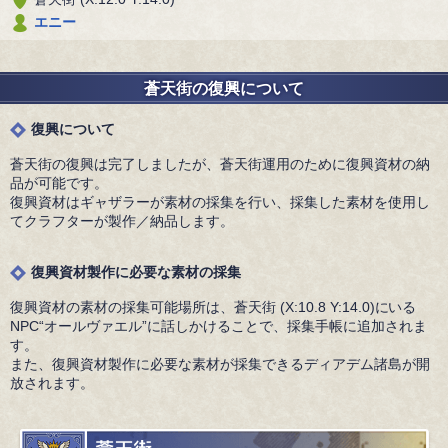
エニー
蒼天街の復興について
復興について
蒼天街の復興は完了しましたが、蒼天街運用のために復興資材の納
品が可能です。
復興資材はギャザラーが素材の採集を行い、採集した素材を使用し
てクラフターが製作／納品します。
復興資材製作に必要な素材の採集
復興資材の素材の採集可能場所は、蒼天街 (X:10.8 Y:14.0)にいる
NPC“オールヴァエル”に話しかけることで、採集手帳に追加されま
す。
また、復興資材製作に必要な素材が採集できるディアデム諸島が開
放されます。