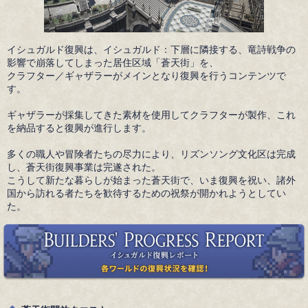
イシュガルド復興は、イシュガルド：下層に隣接する、竜詩戦争の
影響で崩落してしまった居住区域「蒼天街」を、
クラフター／ギャザラーがメインとなり復興を行うコンテンツで
す。
ギャザラーが採集してきた素材を使用してクラフターが製作、これ
を納品すると復興が進行します。
多くの職人や冒険者たちの尽力により、リズンソング文化区は完成
し、蒼天街復興事業は完遂された。
こうして新たな暮らしが始まった蒼天街で、いま復興を祝い、諸外
国から訪れる者たちを歓待するための祝祭が開かれようとしてい
た。