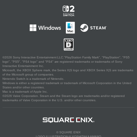
©2026 Sony Interactive Entertainment LLC."PlayStation Family Mark", "PlayStation", "PS5
logo", "PS5", "PS4 logo" and "PS4" are registered trademarks or trademarks of Sony
Interactive Entertainment Inc.
Microsoft, the XBOX Sphere mark, the Series X|S logo and XBOX Series X|S are trademarks
of the Microsoft group of companies.
Nintendo Switch is a trademark of Nintendo.
Windows is either a registered trademark or trademark of Microsoft Corporation in the United
States and/or other countries.
Mac is a trademark of Apple Inc.
©2026 Valve Corporation. Steam and the Steam logo are trademarks and/or registered
trademarks of Valve Corporation in the U.S. and/or other countries.
© SQUARE ENIX
LOGO ILLUSTRATION:© YOSHITAKA AMANO