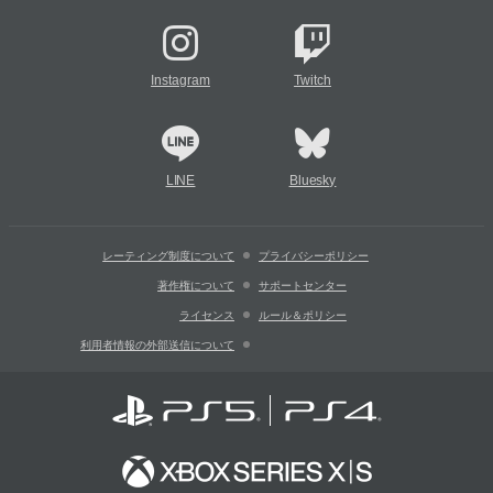
Instagram
Twitch
LINE
Bluesky
レーティング制度について
プライバシーポリシー
著作権について
サポートセンター
ライセンス
ルール＆ポリシー
利用者情報の外部送信について