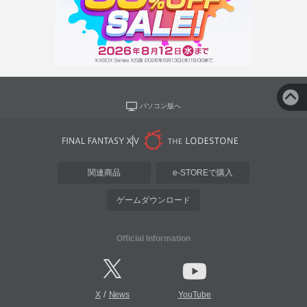
パソコン版へ
関連商品
e-STOREで購入
ゲームダウンロード
Official Information
/
X
News
YouTube