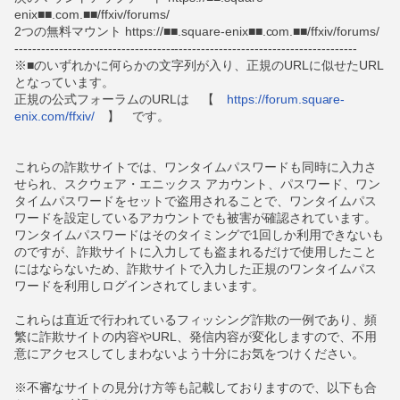
enix■■.com.■■/ffxiv/forums/
2つの無料マウント https://■■.square-enix■■.com.■■/ffxiv/forums/
-----------------------------------------------------------------------------
※■のいずれかに何らかの文字列が入り、正規のURLに似せたURL
となっています。
正規の公式フォーラムのURLは 【
https://forum.square-
enix.com/ffxiv/
】 です。
これらの詐欺サイトでは、ワンタイムパスワードも同時に入力さ
せられ、スクウェア・エニックス アカウント、パスワード、ワン
タイムパスワードをセットで盗用されることで、ワンタイムパス
ワードを設定しているアカウントでも被害が確認されています。
ワンタイムパスワードはそのタイミングで1回しか利用できないも
のですが、詐欺サイトに入力しても盗まれるだけで使用したこと
にはならないため、詐欺サイトで入力した正規のワンタイムパス
ワードを利用しログインされてしまいます。
これらは直近で行われているフィッシング詐欺の一例であり、頻
繁に詐欺サイトの内容やURL、発信内容が変化しますので、不用
意にアクセスしてしまわないよう十分にお気をつけください。
※不審なサイトの見分け方等も記載しておりますので、以下も合