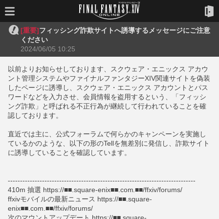
[重要]
フィッシング詐欺サイトへ誘導するメッセージにご注意
ください
2024/06/05 10:25
以前よりお知らせしております、スクウェア・エニックス アカウ
ント管理システムやファイナルファンタジーXIV関連サイトを偽装
したページに誘導し、スクウェア・エニックス アカウントとパス
ワードなどを入力させ、会員情報を盗用するという、「フィッシ
ング詐欺」と呼ばれる不正行為が継続して行われていることを確
認しております。
直近では主に、公式フォーラムで何らかのキャンペーンを実施し
ているかのような、以下の形のTellを無差別に発信し、詐欺サイト
に誘導していることを確認しています。
-----------------------------------------------------------------------------
410m 抽選 https://■■.square-enix■■.com.■■/ffxiv/forums/
ffxivモバイルの最新ニュース https://■■.square-
enix■■.com.■■/ffxiv/forums/
次のマウントアップデート https://■■.square-