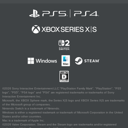
©2026 Sony Interactive Entertainment LLC."PlayStation Family Mark", "PlayStation", "PS5
logo", "PS5", "PS4 logo" and "PS4" are registered trademarks or trademarks of Sony
Interactive Entertainment Inc.
Microsoft, the XBOX Sphere mark, the Series X|S logo and XBOX Series X|S are trademarks
of the Microsoft group of companies.
Nintendo Switch is a trademark of Nintendo.
Windows is either a registered trademark or trademark of Microsoft Corporation in the United
States and/or other countries.
Mac is a trademark of Apple Inc.
©2026 Valve Corporation. Steam and the Steam logo are trademarks and/or registered