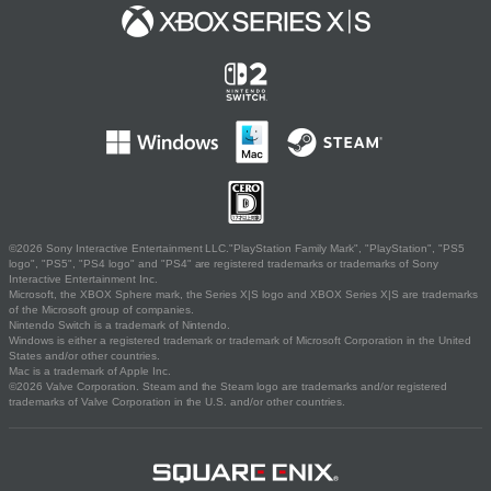
©2026 Sony Interactive Entertainment LLC."PlayStation Family Mark", "PlayStation", "PS5
logo", "PS5", "PS4 logo" and "PS4" are registered trademarks or trademarks of Sony
Interactive Entertainment Inc.
Microsoft, the XBOX Sphere mark, the Series X|S logo and XBOX Series X|S are trademarks
of the Microsoft group of companies.
Nintendo Switch is a trademark of Nintendo.
Windows is either a registered trademark or trademark of Microsoft Corporation in the United
States and/or other countries.
Mac is a trademark of Apple Inc.
©2026 Valve Corporation. Steam and the Steam logo are trademarks and/or registered
trademarks of Valve Corporation in the U.S. and/or other countries.