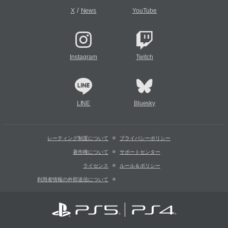
/
X
News
YouTube
Instagram
Twitch
LINE
Bluesky
レーティング制度について
プライバシーポリシー
著作権について
サポートセンター
ライセンス
ルール＆ポリシー
利用者情報の外部送信について