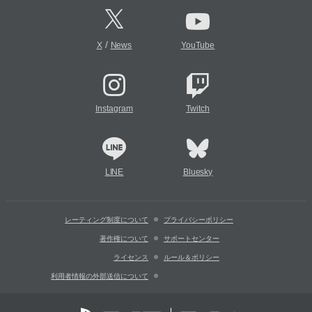
/
X
News
YouTube
Instagram
Twitch
LINE
Bluesky
レーティング制度について
プライバシーポリシー
著作権について
サポートセンター
ライセンス
ルール＆ポリシー
利用者情報の外部送信について