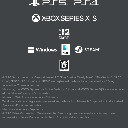
©2026 Sony Interactive Entertainment LLC."PlayStation Family Mark", "PlayStation", "PS5
logo", "PS5", "PS4 logo" and "PS4" are registered trademarks or trademarks of Sony
Interactive Entertainment Inc.
Microsoft, the XBOX Sphere mark, the Series X|S logo and XBOX Series X|S are trademarks
of the Microsoft group of companies.
Nintendo Switch is a trademark of Nintendo.
Windows is either a registered trademark or trademark of Microsoft Corporation in the United
States and/or other countries.
Mac is a trademark of Apple Inc.
©2026 Valve Corporation. Steam and the Steam logo are trademarks and/or registered
trademarks of Valve Corporation in the U.S. and/or other countries.