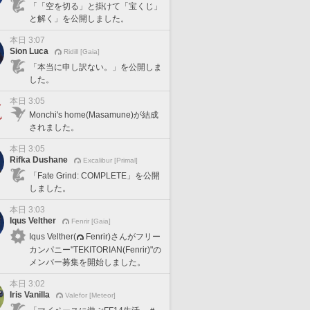
「「空を切る」と掛けて「宝くじ」
と解く」を公開しました。
本日 3:07
Sion Luca
Ridill [Gaia]
「本当に申し訳ない。」を公開しま
した。
本日 3:05
Monchi's home(Masamune)が結成
されました。
本日 3:05
Rifka Dushane
Excalibur [Primal]
「Fate Grind: COMPLETE」を公開
しました。
本日 3:03
Iqus Velther
Fenrir [Gaia]
Iqus Velther(
Fenrir)さんがフリー
カンパニー"TEKITORIAN(Fenrir)"の
メンバー募集を開始しました。
本日 3:02
Iris Vanilla
Valefor [Meteor]