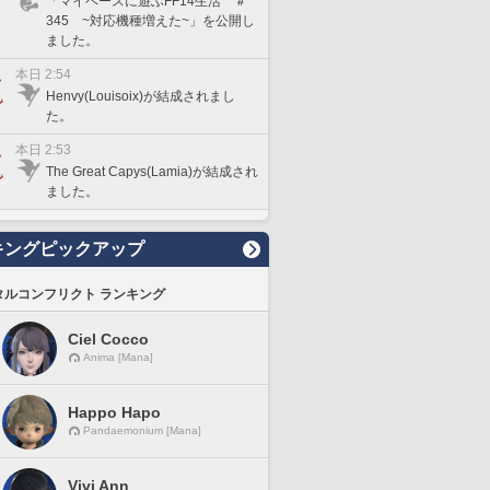
「マイペースに遊ぶFF14生活 ＃
345 ~対応機種増えた~」を公開し
ました。
本日 2:54
Henvy(Louisoix)が結成されまし
た。
本日 2:53
The Great Capys(Lamia)が結成され
ました。
キングピックアップ
タルコンフリクト ランキング
Ciel Cocco
Anima [Mana]
Happo Hapo
Pandaemonium [Mana]
Vivi Ann