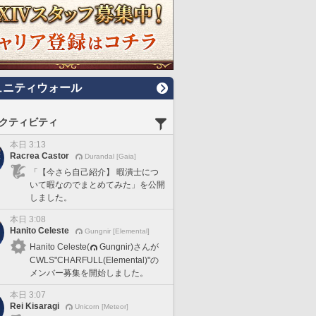
ュニティウォール
クティビティ
本日 3:13
Racrea Castor
Durandal [Gaia]
「【今さら自己紹介】 暇潰士につ
いて暇なのでまとめてみた」を公開
しました。
本日 3:08
Hanito Celeste
Gungnir [Elemental]
Hanito Celeste(
Gungnir)さんが
CWLS"CHARFULL(Elemental)"の
メンバー募集を開始しました。
本日 3:07
Rei Kisaragi
Unicorn [Meteor]