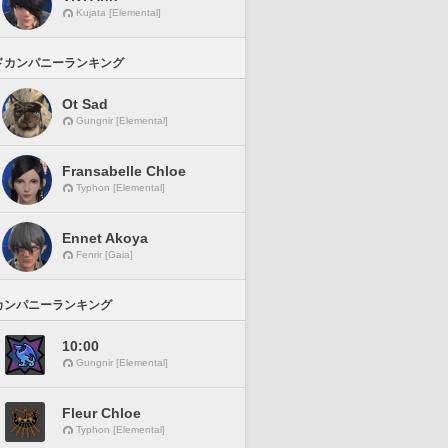
Kujata [Elemental]
ドカンパニーランキング
Ot Sad
Gungnir [Elemental]
Fransabelle Chloe
Typhon [Elemental]
Ennet Akoya
Fenrir [Gaia]
カンパニーランキング
10:00
Gungnir [Elemental]
Fleur Chloe
Typhon [Elemental]