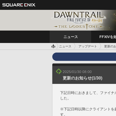
ニュース
FFXIVを
ニュース
アップデート
更新のお知
2025/01/30 08:00
更新のお知らせ(1/30)
下記日時におきまして、ファイナ
した。
※下記日時以降にクライアントを
す。