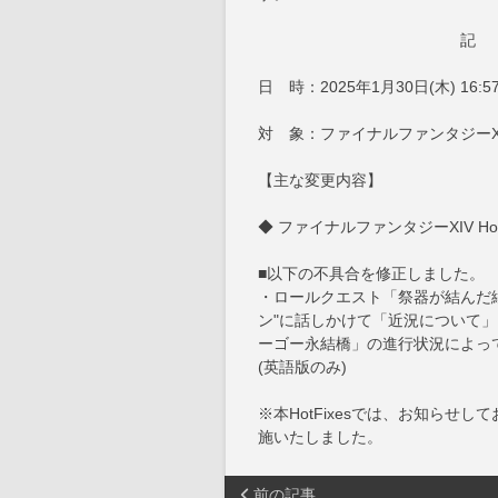
記
日 時：2025年1月30日(木) 16:5
対 象：ファイナルファンタジーX
【主な変更内容】
◆ ファイナルファンタジーXIV HotFix
■以下の不具合を修正しました。
・ロールクエスト「祭器が結んだ縁
ン"に話しかけて「近況について
ーゴー永結橋」の進行状況によっ
(英語版のみ)
※本HotFixesでは、お知ら
施いたしました。
前の記事