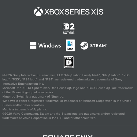
©2026 Sony Interactive Entertainment LLC."PlayStation Family Mark", "PlayStation", "PS5
logo", "PS5", "PS4 logo" and "PS4" are registered trademarks or trademarks of Sony
Interactive Entertainment Inc.
Microsoft, the XBOX Sphere mark, the Series X|S logo and XBOX Series X|S are trademarks
of the Microsoft group of companies.
Nintendo Switch is a trademark of Nintendo.
Windows is either a registered trademark or trademark of Microsoft Corporation in the United
States and/or other countries.
Mac is a trademark of Apple Inc.
©2026 Valve Corporation. Steam and the Steam logo are trademarks and/or registered
trademarks of Valve Corporation in the U.S. and/or other countries.