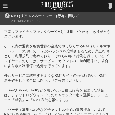
RMT(リアルマネートレード)行為に関して
2018/06/18 09:53
平素はファイナルファンタジーXIVをご利用いただき、ありがとう
ございます。
ゲーム内の通貨を現実世界の金銭でやり取りするRMT(リアルマネ
ートレード)行為はゲームのバランスを崩壊させるため、禁止行為
として利用規約で定めており、それらの禁止行為を行っているプ
レイヤーに対しては、サービスアカウントの一時利用停止、場合
により永久利用停止処分を行っています。
外部サービスに誘導するようなRMTサイトの宣伝行為や、RMT行
為を確認した場合には以下よりご報告ください。
・SayやShout、Tellなどを用いている宣伝行為を確認した場合
は、チャットログウィンドウのキャラクター名を選択し、メニュ
ーの「報告」→「RMT宣伝を報告する」
・パーティ募集掲示板などチャット以外での宣伝行為、および
RMT行為を確認した場合には、ゲーム内のメインコマンド「シス