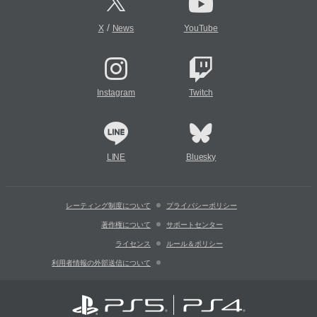
/
X
News
YouTube
Instagram
Twitch
LINE
Bluesky
レーティング制度について
プライバシーポリシー
著作権について
サポートセンター
ライセンス
ルール＆ポリシー
利用者情報の外部送信について