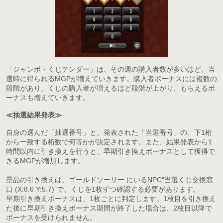
「ジャンボ・くじテンダー」は、その週の購入者数が多いほど、当
選時に得られるMGPが増えていきます。購入者ボーナスには複数の
段階があり、くじの購入者が増えるほど段階が上がり、もらえるボ
ーナスも増えていきます。
≪抽選結果発表≫
自身の選んだ「抽選番号」と、発表された「当選番号」の、下1桁
から一致する桁数で何等かが決定されます。また、結果発表から1
時間以内に引き換えを行うと、早期引き換えボーナスとして獲得で
きるMGPが増加します。
景品の引き換えは、ゴールドソーサー にいるNPC“当選くじ交換窓
口 (X:8.6 Y:5.7)”で、くじを1枚ずつ確認する必要があります。
早期引き換えボーナスは、1枚ごとに判定します。1枚目を引き換え
た後に早期引き換えボーナス期間が終了した場合は、2枚目以降で
ボーナスを受けられません。