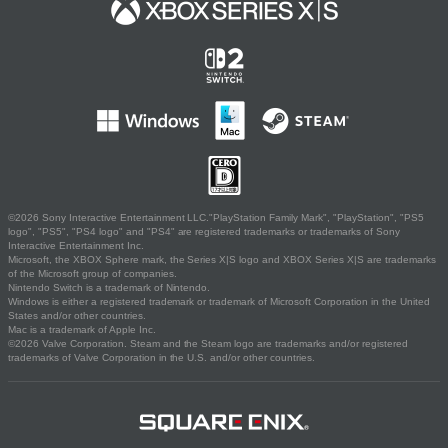
©2026 Sony Interactive Entertainment LLC."PlayStation Family Mark", "PlayStation", "PS5
logo", "PS5", "PS4 logo" and "PS4" are registered trademarks or trademarks of Sony
Interactive Entertainment Inc.
Microsoft, the XBOX Sphere mark, the Series X|S logo and XBOX Series X|S are trademarks
of the Microsoft group of companies.
Nintendo Switch is a trademark of Nintendo.
Windows is either a registered trademark or trademark of Microsoft Corporation in the United
States and/or other countries.
Mac is a trademark of Apple Inc.
©2026 Valve Corporation. Steam and the Steam logo are trademarks and/or registered
trademarks of Valve Corporation in the U.S. and/or other countries.