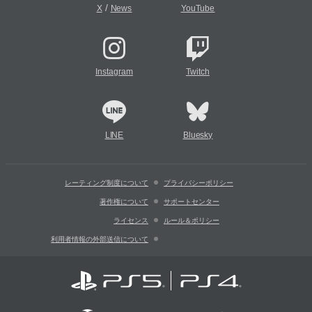
/
X
News
YouTube
Instagram
Twitch
LINE
Bluesky
レーティング制度について
プライバシーポリシー
著作権について
サポートセンター
ライセンス
ルール＆ポリシー
利用者情報の外部送信について