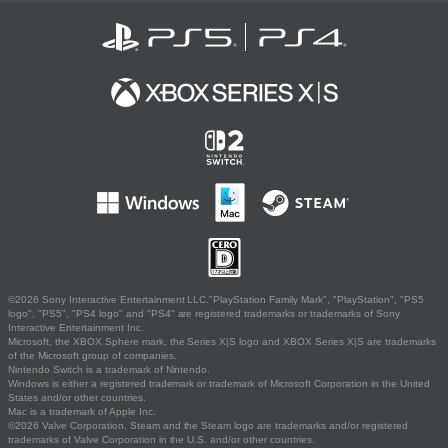
©2026 Sony Interactive Entertainment LLC."PlayStation Family Mark", "PlayStation", "PS5
logo", "PS5", "PS4 logo" and "PS4" are registered trademarks or trademarks of Sony
Interactive Entertainment Inc.
Microsoft, the XBOX Sphere mark, the Series X|S logo and XBOX Series X|S are trademarks
of the Microsoft group of companies.
Nintendo Switch is a trademark of Nintendo.
Windows is either a registered trademark or trademark of Microsoft Corporation in the United
States and/or other countries.
Mac is a trademark of Apple Inc.
©2026 Valve Corporation. Steam and the Steam logo are trademarks and/or registered
trademarks of Valve Corporation in the U.S. and/or other countries.