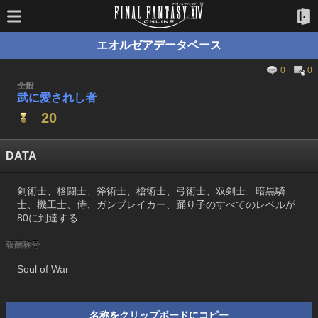
エオルゼアデータベース
0
0
全般
武に愛されし者
20
DATA
剣術士、格闘士、斧術士、槍術士、弓術士、双剣士、暗黒騎
士、機工士、侍、ガンブレイカー、踊り子のすべてのレベルが
80に到達する
報酬称号
Soul of War
名称をクリップボードにコピー