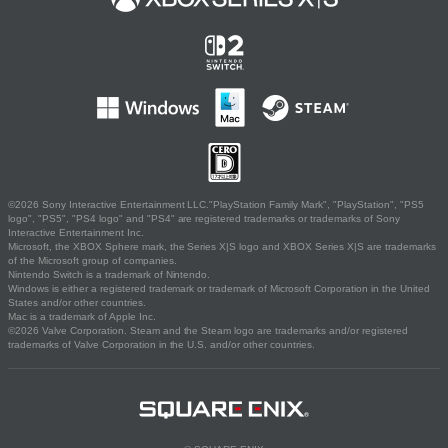
©2026 Sony Interactive Entertainment LLC."PlayStation Family Mark", "PlayStation", "PS5
logo", "PS5", "PS4 logo" and "PS4" are registered trademarks or trademarks of Sony
Interactive Entertainment Inc.
Microsoft, the XBOX Sphere mark, the Series X|S logo and XBOX Series X|S are trademarks
of the Microsoft group of companies.
Nintendo Switch is a trademark of Nintendo.
Windows is either a registered trademark or trademark of Microsoft Corporation in the United
States and/or other countries.
Mac is a trademark of Apple Inc.
©2026 Valve Corporation. Steam and the Steam logo are trademarks and/or registered
trademarks of Valve Corporation in the U.S. and/or other countries.