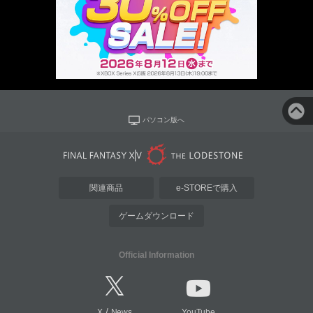
パソコン版へ
関連商品
e-STOREで購入
ゲームダウンロード
Official Information
/
X
News
YouTube