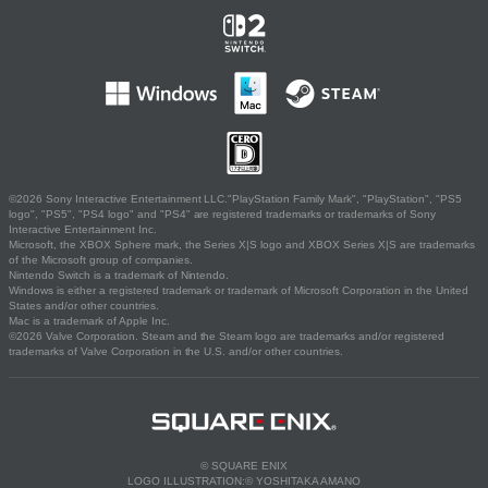
©2026 Sony Interactive Entertainment LLC."PlayStation Family Mark", "PlayStation", "PS5
logo", "PS5", "PS4 logo" and "PS4" are registered trademarks or trademarks of Sony
Interactive Entertainment Inc.
Microsoft, the XBOX Sphere mark, the Series X|S logo and XBOX Series X|S are trademarks
of the Microsoft group of companies.
Nintendo Switch is a trademark of Nintendo.
Windows is either a registered trademark or trademark of Microsoft Corporation in the United
States and/or other countries.
Mac is a trademark of Apple Inc.
©2026 Valve Corporation. Steam and the Steam logo are trademarks and/or registered
trademarks of Valve Corporation in the U.S. and/or other countries.
© SQUARE ENIX
LOGO ILLUSTRATION:© YOSHITAKA AMANO