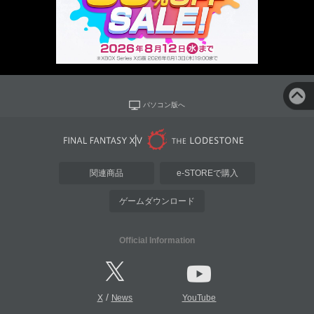
パソコン版へ
関連商品
e-STOREで購入
ゲームダウンロード
Official Information
/
X
News
YouTube