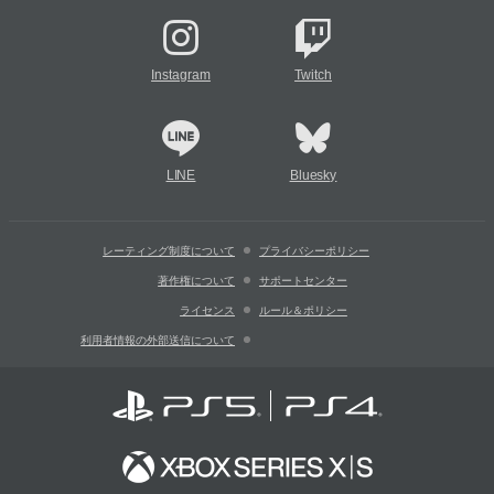
Instagram
Twitch
LINE
Bluesky
レーティング制度について
プライバシーポリシー
著作権について
サポートセンター
ライセンス
ルール＆ポリシー
利用者情報の外部送信について