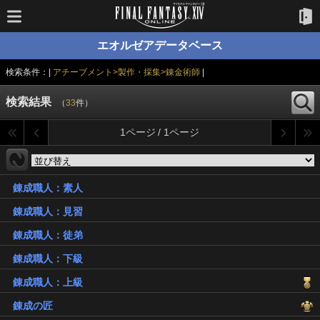
エオルゼアデータベース
検索条件：|
アチーブメント>製作・採集>錬金術師
|
検索結果
（
33
件）
1ページ / 1ページ
錬成職人：素人
錬成職人：見習
錬成職人：徒弟
錬成職人：下級
錬成職人：上級
錬成の匠