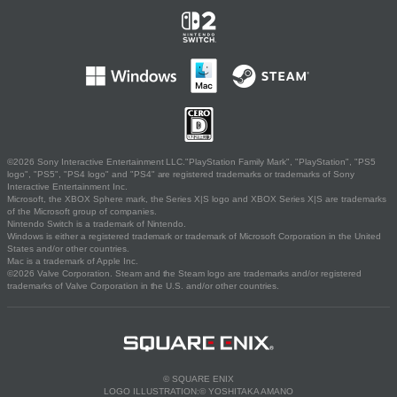
©2026 Sony Interactive Entertainment LLC."PlayStation Family Mark", "PlayStation", "PS5
logo", "PS5", "PS4 logo" and "PS4" are registered trademarks or trademarks of Sony
Interactive Entertainment Inc.
Microsoft, the XBOX Sphere mark, the Series X|S logo and XBOX Series X|S are trademarks
of the Microsoft group of companies.
Nintendo Switch is a trademark of Nintendo.
Windows is either a registered trademark or trademark of Microsoft Corporation in the United
States and/or other countries.
Mac is a trademark of Apple Inc.
©2026 Valve Corporation. Steam and the Steam logo are trademarks and/or registered
trademarks of Valve Corporation in the U.S. and/or other countries.
© SQUARE ENIX
LOGO ILLUSTRATION:© YOSHITAKA AMANO