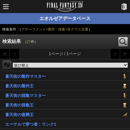
エオルゼアデータベース
検索条件：|
アチーブメント>製作・採集>全クラス共通
|
検索結果
（
27
件）
1ページ / 1ページ
蒼天街の製作マスター
蒼天街の製作王
蒼天街の採集マスター
蒼天街の採集王
蒼天街の復興王
エーテルで穿つ者：ランク1