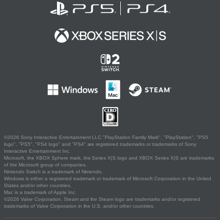
©2026 Sony Interactive Entertainment LLC."PlayStation Family Mark", "PlayStation", "PS5
logo", "PS5", "PS4 logo" and "PS4" are registered trademarks or trademarks of Sony
Interactive Entertainment Inc.
Microsoft, the XBOX Sphere mark, the Series X|S logo and XBOX Series X|S are trademarks
of the Microsoft group of companies.
Nintendo Switch is a trademark of Nintendo.
Windows is either a registered trademark or trademark of Microsoft Corporation in the United
States and/or other countries.
Mac is a trademark of Apple Inc.
©2026 Valve Corporation. Steam and the Steam logo are trademarks and/or registered
trademarks of Valve Corporation in the U.S. and/or other countries.