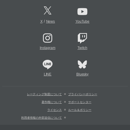
/
X
News
YouTube
Instagram
Twitch
LINE
Bluesky
レーティング制度について
プライバシーポリシー
著作権について
サポートセンター
ライセンス
ルール＆ポリシー
利用者情報の外部送信について