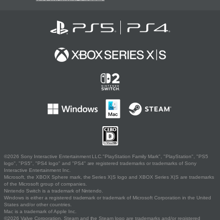
©2026 Sony Interactive Entertainment LLC."PlayStation Family Mark", "PlayStation", "PS5
logo", "PS5", "PS4 logo" and "PS4" are registered trademarks or trademarks of Sony
Interactive Entertainment Inc.
Microsoft, the XBOX Sphere mark, the Series X|S logo and XBOX Series X|S are trademarks
of the Microsoft group of companies.
Nintendo Switch is a trademark of Nintendo.
Windows is either a registered trademark or trademark of Microsoft Corporation in the United
States and/or other countries.
Mac is a trademark of Apple Inc.
©2026 Valve Corporation. Steam and the Steam logo are trademarks and/or registered