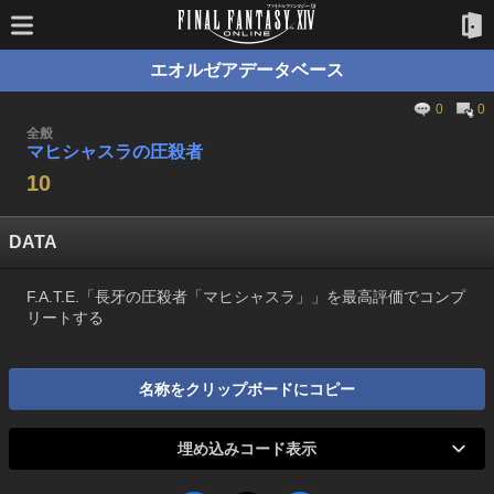
エオルゼアデータベース
0
0
全般
マヒシャスラの圧殺者
10
DATA
F.A.T.E.「長牙の圧殺者「マヒシャスラ」」を最高評価でコンプ
リートする
名称をクリップボードにコピー
埋め込みコード表示