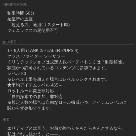
INFORMATION
制限時間 60分
始皇帝の玉座
「超える力」適用(リスタート時)
フェニックスの尾使用不可
参加条件
1～8人用 (TANK:2/HEALER:2/DPS:4)
クラス ファイター ソーサラー
※リミテッドジョブは規定人数パーティもしくは「制限解除」
状態かつ許可されているコンテンツに参加できます。
レベル 80
※レベル上限を超えた場合はレベルシンクされます。
平均アイテムレベル 465～
ロットルール変更非対応
「自由探索での参加」非対応
※規定人数の場合は自由なロール構成かつ、アイテムレベルに
関わらず参加できます。
概要
エリディブスは言う。お前が終わりをもたらさんとするなら、
私はそれに抗おう、と――。