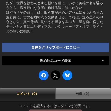
だが、世界を救わんとする願いを糧に、いかに英雄の名を騙ろ
うとも、戦う理由なき者に負ける訳にはいかない。
対する「闇の戦士」は、旧き友が込めたアゼムにまつわる言の
葉と共に、古の召喚術式を発動させる。それは、巡る星々の中
心となり、真の脅威に抗いうる輝きを喚ぶ力。星を魂に宿した
勇士たちと共にエリディブス、いやウォーリア・オブ・ライト
との戦いに挑め！
名称をクリップボードにコピー
埋め込みコード表示
コメント（0）
画像（0）
コメントを記入するにはログインが必要です。