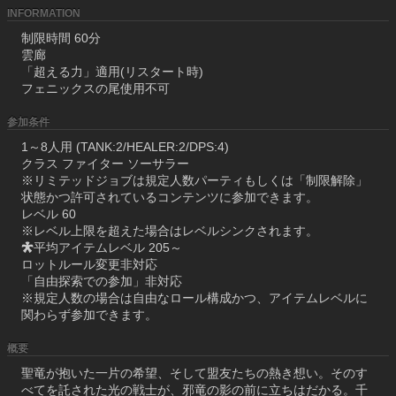
INFORMATION
制限時間 60分
雲廊
「超える力」適用(リスタート時)
フェニックスの尾使用不可
参加条件
1～8人用 (TANK:2/HEALER:2/DPS:4)
クラス ファイター ソーサラー
※リミテッドジョブは規定人数パーティもしくは「制限解除」
状態かつ許可されているコンテンツに参加できます。
レベル 60
※レベル上限を超えた場合はレベルシンクされます。
平均アイテムレベル 205～
ロットルール変更非対応
「自由探索での参加」非対応
※規定人数の場合は自由なロール構成かつ、アイテムレベルに
関わらず参加できます。
概要
聖竜が抱いた一片の希望、そして盟友たちの熱き想い。そのす
べてを託された光の戦士が、邪竜の影の前に立ちはだかる。千