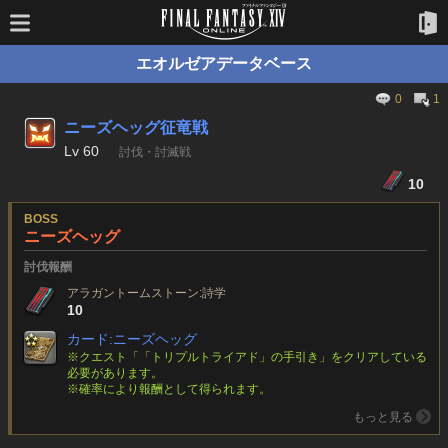
エオルゼアデータベース
0
1
ニーズヘッグ征竜戦
Lv
60
討伐・討滅戦
10
BOSS
ニーズヘッグ
討伐報酬
アラガントームストーン:詩学
10
カード:ニーズヘッグ
※クエスト「「トリプルトライアド」の手引き」をクリアしている
必要があります。
※確率により報酬として得られます。
もっと見る