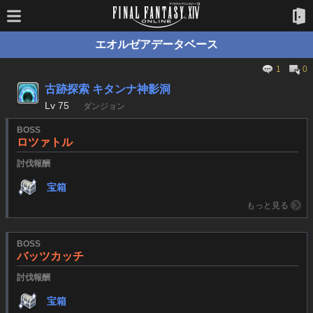
エオルゼアデータベース
1
0
古跡探索 キタンナ神影洞
Lv
75
ダンジョン
BOSS
ロツァトル
討伐報酬
宝箱
もっと見る
BOSS
バッツカッチ
討伐報酬
宝箱