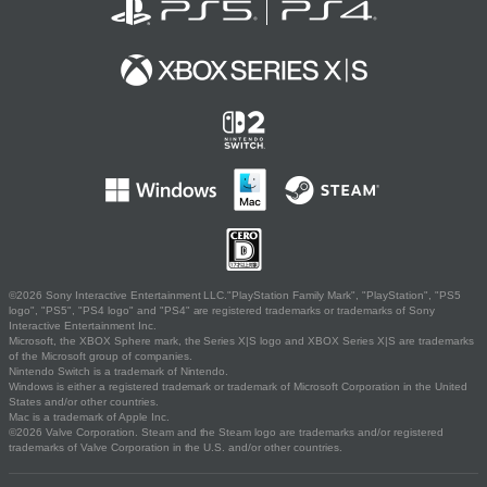
©2026 Sony Interactive Entertainment LLC."PlayStation Family Mark", "PlayStation", "PS5
logo", "PS5", "PS4 logo" and "PS4" are registered trademarks or trademarks of Sony
Interactive Entertainment Inc.
Microsoft, the XBOX Sphere mark, the Series X|S logo and XBOX Series X|S are trademarks
of the Microsoft group of companies.
Nintendo Switch is a trademark of Nintendo.
Windows is either a registered trademark or trademark of Microsoft Corporation in the United
States and/or other countries.
Mac is a trademark of Apple Inc.
©2026 Valve Corporation. Steam and the Steam logo are trademarks and/or registered
trademarks of Valve Corporation in the U.S. and/or other countries.