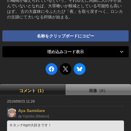
の機構が備えられているという。それゆえに周囲に人の手が及
んでいないとなれば、大罪喰いが根城としている可能性も高い
はず。 古の大森林に今ふたたび「夜」を取り戻すべく、ロンカ
の古跡にて大いなる狩猟が始まる。
名称をクリップボードにコピー
埋め込みコード表示
コメント（1）
画像（0）
2019/09/15 11:28
Aya Samidare
Yojimbo [Meteor]
キタンナbgm大好きです！