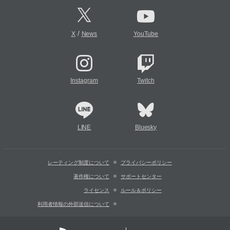
/
X
News
YouTube
Instagram
Twitch
LINE
Bluesky
レーティング制度について
プライバシーポリシー
著作権について
サポートセンター
ライセンス
ルール＆ポリシー
利用者情報の外部送信について