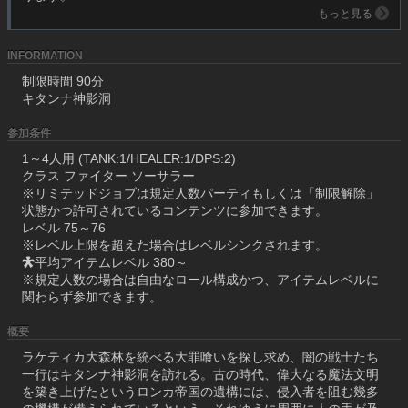
もっと見る
INFORMATION
制限時間 90分
キタンナ神影洞
参加条件
1～4人用 (TANK:1/HEALER:1/DPS:2)
クラス ファイター ソーサラー
※リミテッドジョブは規定人数パーティもしくは「制限解除」
状態かつ許可されているコンテンツに参加できます。
レベル 75～76
※レベル上限を超えた場合はレベルシンクされます。
平均アイテムレベル 380～
※規定人数の場合は自由なロール構成かつ、アイテムレベルに
関わらず参加できます。
概要
ラケティカ大森林を統べる大罪喰いを探し求め、闇の戦士たち
一行はキタンナ神影洞を訪れる。古の時代、偉大なる魔法文明
を築き上げたというロンカ帝国の遺構には、侵入者を阻む幾多