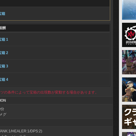
宝箱
報酬
宝箱 1
宝箱 2
宝箱 3
宝箱 4
ンツの条件によって宝箱の出現数が変動する場合があります。
ION
0分
メグ
NK:1/HEALER:1/DPS:2)