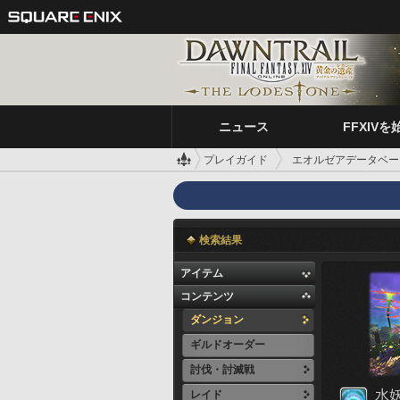
ニュース
FFXIVを
プレイガイド
エオルゼアデータベー
検索結果
アイテム
コンテンツ
ダンジョン
ギルドオーダー
討伐・討滅戦
水
レイド