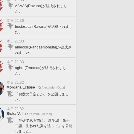
本日 21:38
AAAAA(Ravana)が結成されまし
た。
本日 21:36
bestest cat(Ravana)が結成されまし
た。
本日 21:33
ameoisii(Pandaemonium)が結成さ
れました。
本日 21:33
aghre(Zeromus)が結成されまし
た。
本日 21:32
Morgana Eclipse
Alexander [Gaia]
「お盆の予定とか」を公開しまし
た。
本日 21:32
Biska Vel
Yojimbo [Meteor]
「英雄である前に。 新生編 第十
二話 失われた翼を追って」を公開
しました。