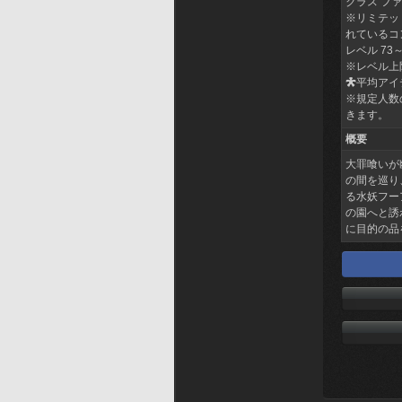
クラス フ
※リミテッ
れているコ
レベル 73～
※レベル上
平均アイテ
※規定人数
きます。
概要
大罪喰いが
の間を巡り
る水妖フー
の園へと誘
に目的の品