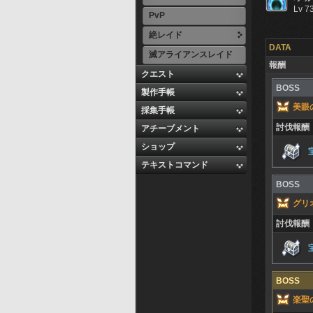
Lv 7
PvP
絶レイド
DATA
滅アライアンスレイド
報酬
クエスト
BOSS
製作手帳
美眼
採集手帳
討伐報酬
アチーブメント
ショップ
テキストコマンド
BOSS
グリ
討伐報酬
BOSS
楽聖