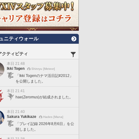
ュニティウォール
アクティビティ
本日 21:48
Ikki Togen
Shinryu [Meteor]
「Ikki Togenのナマ活日記#2012」
を公開しました。
本日 21:41
hae(Zeromus)が結成されました。
本日 21:40
Sakura Yukikaze
Hades [Mana]
「プレイ記録 2026年8月6日」を公
開しました。