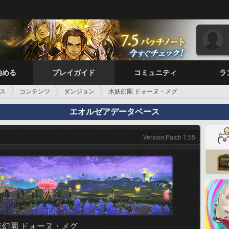
始める
プレイガイド
コミュニティ
ラ
ス
コンテンツ
ダンジョン
水妖幻園 ドォーヌ・メグ
エオルゼアデータベース
Version:Patch 7.55
妖幻園 ドォーヌ・メグ