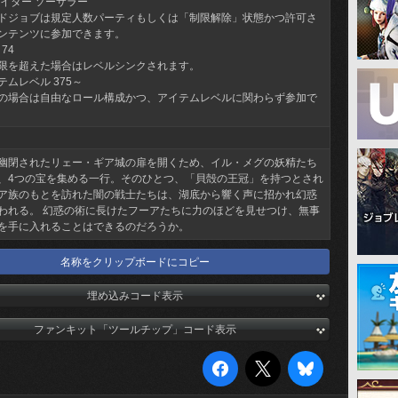
ァイター ソーサラー
ドジョブは規定人数パーティもしくは「制限解除」状態かつ許可さ
ンテンツに参加できます。
74
限を超えた場合はレベルシンクされます。
ムレベル 375～
の場合は自由なロール構成かつ、アイテムレベルに関わらず参加で
幽閉されたリェー・ギア城の扉を開くため、イル・メグの妖精たち
、4つの宝を集める一行。そのひとつ、「貝殻の王冠」を持つとされ
ア族のもとを訪れた闇の戦士たちは、湖底から響く声に招かれ幻惑
われる。 幻惑の術に長けたフーアたちに力のほどを見せつけ、無事
を手に入れることはできるのだろうか。
名称をクリップボードにコピー
埋め込みコード表示
ファンキット「ツールチップ」コード表示