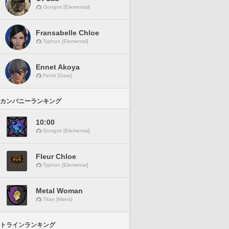
Gungnir [Elemental]
Fransabelle Chloe
Typhon [Elemental]
Ennet Akoya
Fenrir [Gaia]
カンパニーランキング
10:00
Gungnir [Elemental]
Fleur Chloe
Typhon [Elemental]
Metal Woman
Titan [Mana]
トラインランキング