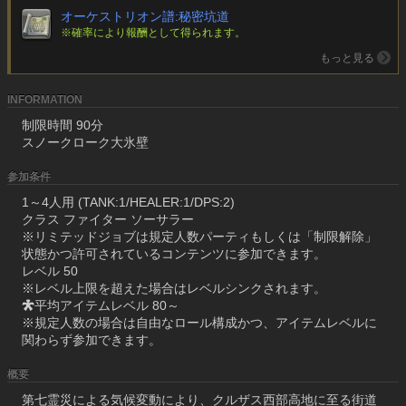
オーケストリオン譜:秘密坑道
※確率により報酬として得られます。
もっと見る
INFORMATION
制限時間 90分
スノークローク大氷壁
参加条件
1～4人用 (TANK:1/HEALER:1/DPS:2)
クラス ファイター ソーサラー
※リミテッドジョブは規定人数パーティもしくは「制限解除」
状態かつ許可されているコンテンツに参加できます。
レベル 50
※レベル上限を超えた場合はレベルシンクされます。
平均アイテムレベル 80～
※規定人数の場合は自由なロール構成かつ、アイテムレベルに
関わらず参加できます。
概要
第七霊災による気候変動により、クルザス西部高地に至る街道