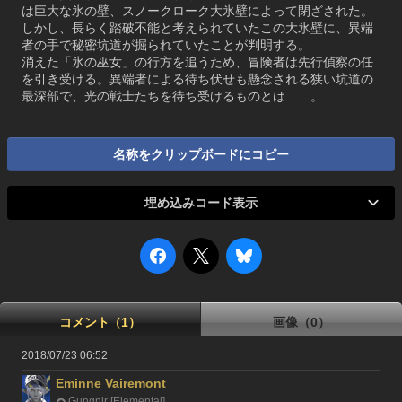
は巨大な氷の壁、スノークローク大氷壁によって閉ざされた。
しかし、長らく踏破不能と考えられていたこの大氷壁に、異端
者の手で秘密坑道が掘られていたことが判明する。
消えた「氷の巫女」の行方を追うため、冒険者は先行偵察の任
を引き受ける。異端者による待ち伏せも懸念される狭い坑道の
最深部で、光の戦士たちを待ち受けるものとは……。
名称をクリップボードにコピー
埋め込みコード表示
コメント（1）
画像（0）
2018/07/23 06:52
Eminne Vairemont
Gungnir [Elemental]