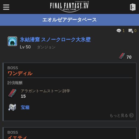
エオルゼアデータベース
1
0
氷結潜窟 スノークローク大氷壁
Lv
50
ダンジョン
70
BOSS
ワンディル
討伐報酬
アラガントームストーン:詩学
15
宝箱
もっと見る
BOSS
イエティ