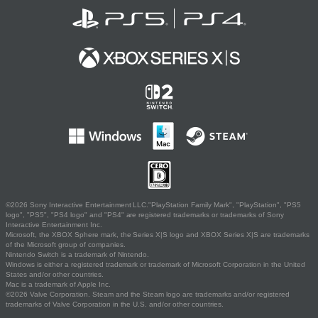
©2026 Sony Interactive Entertainment LLC."PlayStation Family Mark", "PlayStation", "PS5
logo", "PS5", "PS4 logo" and "PS4" are registered trademarks or trademarks of Sony
Interactive Entertainment Inc.
Microsoft, the XBOX Sphere mark, the Series X|S logo and XBOX Series X|S are trademarks
of the Microsoft group of companies.
Nintendo Switch is a trademark of Nintendo.
Windows is either a registered trademark or trademark of Microsoft Corporation in the United
States and/or other countries.
Mac is a trademark of Apple Inc.
©2026 Valve Corporation. Steam and the Steam logo are trademarks and/or registered
trademarks of Valve Corporation in the U.S. and/or other countries.