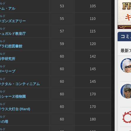
ルド
53
105
ーム・アル
ルド
55
110
ラゴンズエアリー
ルド
57
115
シュガルド教皇庁
コミ
ルド
59
120
ブラ幻想図書館
最新
ルド
60
142
科学研究所
ルド
60
145
バーリープ
ルド
60
145
ラクタル・コンティニアム
ルド
60
170
モシャーヌ植物園
ルド
60
170
ウス大灯台 (Hard)
ルド
60
180
さの塔
ルド