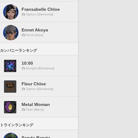
Fransabelle Chloe
Typhon [Elemental]
Ennet Akoya
Fenrir [Gaia]
カンパニーランキング
10:00
Gungnir [Elemental]
Fleur Chloe
Typhon [Elemental]
Metal Woman
Titan [Mana]
トラインランキング
Saruta Baruta