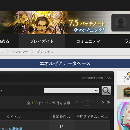
始める
プレイガイド
コミュニティ
ラ
ス
コンテンツ
ダンジョン
エオルゼアデータベース
Version:Patch 7.55
ン
全
103
件中
1
～
50
件を表示
1
2
3
タイトル
参加条件Lv
平均アイテムレベル
15
-
スタシャ浸食洞