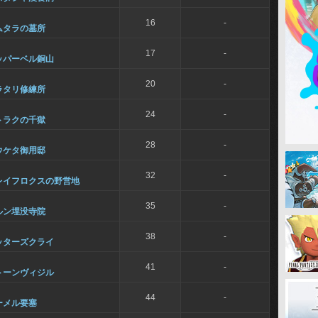
16
-
ムタラの墓所
17
-
ッパーベル銅山
20
-
ラタリ修練所
24
-
トラクの千獄
28
-
ウケタ御用邸
32
-
レイフロクスの野営地
35
-
ルン埋没寺院
38
-
ッターズクライ
41
-
トーンヴィジル
44
-
ーメル要塞