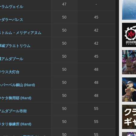
47
-
ーラムヴェイル
50
45
ンダラーパレス
50
42
ストルム・メリディアヌム
50
42
導城プラエトリウム
50
45
城アムダプール
50
48
リウス大灯台
50
48
パーベル銅山 (Hard)
50
48
ケタ御用邸 (Hard)
50
55
アムダプール市街
50
55
タリ修練所 (Hard)
50
55