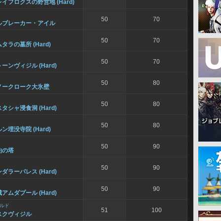
イフロクスの野営地 (Hard)
50
70
ルブレーカー・アイル
50
70
タラの墓所 (Hard)
50
70
ーンヴィジル (Hard)
50
80
ノークローク大氷壁
50
80
タシャ浸食洞 (Hard)
50
80
ン埋没寺院 (Hard)
50
90
約の塔
50
90
ダラーパレス (Hard)
50
90
アムダプール (Hard)
ルド
51
100
スクヴィジル