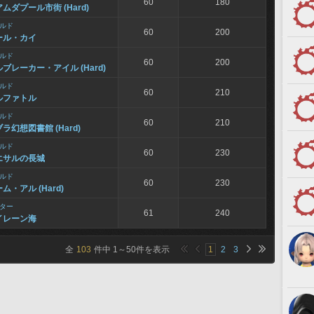
60
180
ムダプール市街 (Hard)
ルド
60
200
ール・カイ
ルド
60
200
ブレーカー・アイル (Hard)
ルド
60
210
ルファトル
ルド
60
210
ラ幻想図書館 (Hard)
ルド
60
230
エサルの長城
ルド
60
230
ム・アル (Hard)
ター
61
240
イレーン海
全
103
件中
1
～
50
件を表示
1
2
3