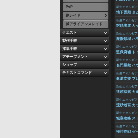
PvP
新生エオルゼア
地下霊殿 タ
絶レイド
新生エオルゼア
滅アライアンスレイド
封鎖坑道 カ
クエスト
新生エオルゼア
魔獣領域 ハ
製作手帳
新生エオルゼア
採集手帳
監獄廃墟 ト
アチーブメント
新生エオルゼア
ショップ
名門屋敷 ハ
テキストコマンド
新生エオルゼア
奪還支援 ブ
新生エオルゼア
遺跡探索 カ
新生エオルゼア
流砂迷宮 カ
新生エオルゼア
城塞攻略 ス
新生エオルゼア
掃討作戦 ゼ