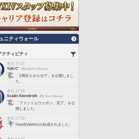
ュニティウォール
アクティビティ
本日 17:37
Yuki C'
Valefor [Meteor]
「2周目エオルゼア」を公開しまし
た。
本日 17:34
Svalin Abendroth
Titan [Mana]
「ファントムウェポン、完了」を公
開しました。
本日 17:32
hayat(Valefor)が結成されました。