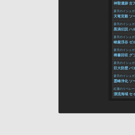
神聖遺跡 古ア
蒼天のイシュガ
天竜宮殿 ソ
蒼天のイシュガ
黒渦伝説 ハル
蒼天のイシュガ
峻厳渓谷 ゼ
蒼天のイシュガ
稀書回収 グブ
蒼天のイシュガ
巨大防壁 バ
蒼天のイシュガ
霊峰浄化 ソー
紅蓮のリベレー
漂流海域 セ