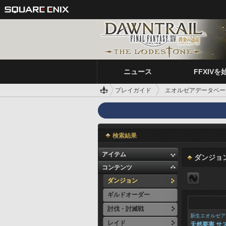
ニュース
FFXIVを
プレイガイド
エオルゼアデータベー
検索結果
アイテム
ダンジョ
コンテンツ
ダンジョン
ギルドオーダー
討伐・討滅戦
新生エオルゼア
レイド
天然要害 サ