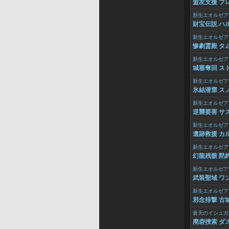
盟友支援 ブレ
新生エオルゼア
財宝伝説 ハ
新生エオルゼア
惨劇霊殿 タム
新生エオルゼア
城塞奪回 スト
新生エオルゼア
氷結潜窟 ス
新生エオルゼア
逆襲要害 サス
新生エオルゼア
遺跡救援 カル
新生エオルゼア
幻龍残骸 黙
新生エオルゼア
武装聖域 ワン
新生エオルゼア
邪念排撃 古城
蒼天のイシュガ
廃砦捜索 ダ