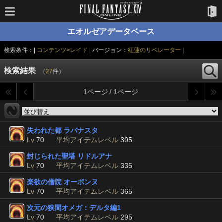
エオルゼアデータベース
検索条件：|
コンテンツ>レイド
| バージョン：
紅蓮のリベレーター
|
検索結果
（
27
件）
1ページ / 1ページ
失われた都 ラバナスタ
Lv
70
平均アイテムレベル
305
封じられた聖塔 リドルアナ
Lv
70
平均アイテムレベル
335
楽欲の僧院 オーボンヌ
Lv
70
平均アイテムレベル
365
次元の狭間オメガ：デルタ編1
Lv
70
平均アイテムレベル
295