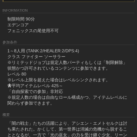
INFORMATION
制限時間 90分
エデンコア
フェニックスの尾使用不可
参加条件
1～8人用 (TANK:2/HEALER:2/DPS:4)
クラス ファイター ソーサラー
※リミテッドジョブは規定人数パーティもしくは「制限解除」
状態かつ許可されているコンテンツに参加できます。
レベル 80
※レベル上限を超えた場合はレベルシンクされます。
平均アイテムレベル 425～
「自由探索での参加」非対応
※規定人数の場合は自由なロール構成かつ、アイテムレベルに
関わらず参加できます。
概要
「闇の戦士」たちの活躍により、アシエン・エメトセルクは討
ち果たされた。かくして、第一世界は消滅の危機から脱するこ
ととなるが、一方で「光の巫女」の力を受け継ぐ少女、リーン