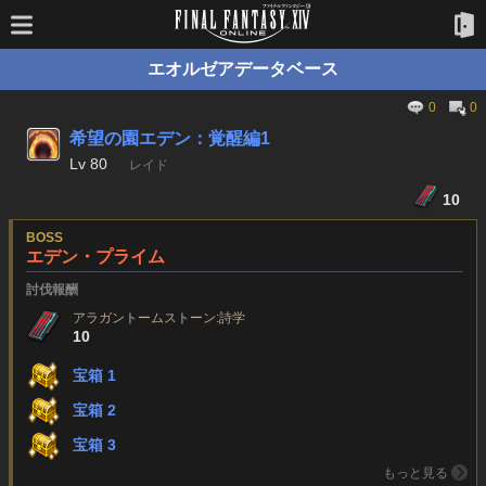
エオルゼアデータベース
0
0
希望の園エデン：覚醒編1
Lv
80
レイド
10
BOSS
エデン・プライム
討伐報酬
アラガントームストーン:詩学
10
宝箱 1
宝箱 2
宝箱 3
もっと見る