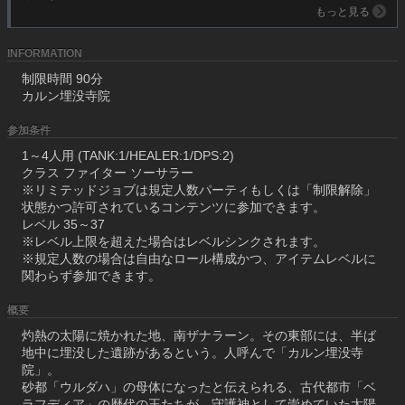
もっと見る
INFORMATION
制限時間 90分
カルン埋没寺院
参加条件
1～4人用 (TANK:1/HEALER:1/DPS:2)
クラス ファイター ソーサラー
※リミテッドジョブは規定人数パーティもしくは「制限解除」
状態かつ許可されているコンテンツに参加できます。
レベル 35～37
※レベル上限を超えた場合はレベルシンクされます。
※規定人数の場合は自由なロール構成かつ、アイテムレベルに
関わらず参加できます。
概要
灼熱の太陽に焼かれた地、南ザナラーン。その東部には、半ば
地中に埋没した遺跡があるという。人呼んで「カルン埋没寺
院」。
砂都「ウルダハ」の母体になったと伝えられる、古代都市「ベ
ラフディア」の歴代の王たちが、守護神として崇めていた太陽