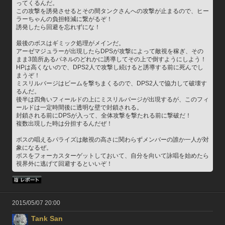
ってくるんだ。
この攻撃を誘発させるとその間タンクさんへの攻撃が止まるので、ヒー
ラーちゃんの負担軽減に繋がるぞ！
誘発したら回避を忘れずにな！
最後のボスはギミック処理がメインだ。
アーゼマジュラーが出現したらDPSが攻撃によって敵視を稼ぎ、その
まま3箇所あるパネルのどれかに誘導してその上で倒すようにしよう！
HPは高くないので、DPS2人で攻撃し続けると誘導する前に死んでし
まうぞ！
ミスリルバージはビームを撃ちまくるので、DPS2人で協力して破壊す
るんだ。
後半は四角いフィールドの上にミスリルバージが出現するが、このフィ
ールドは一定時間後に透明な壁で封鎖される。
封鎖される前にDPSが入って、全体攻撃を撃たれる前に撃破だ！
複数出現した時は分担するんだぜ！
ボスの唱えるパライズは敵視の高さに関わらずメンバーの誰か一人が対
象になるぜ。
ボスをフォーカスターゲットしておいて、自分を向いて詠唱を始めたら
視界外に逃げて回避するといいぞ！
2015/05/07 20:00
Tank San