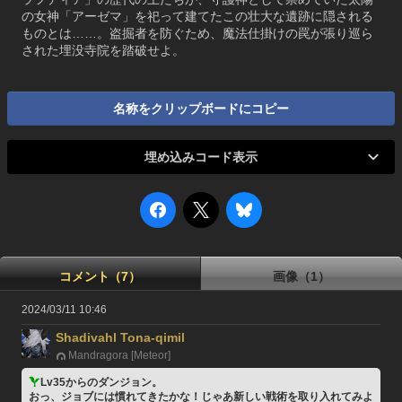
の女神「アーゼマ」を祀って建てたこの壮大な遺跡に隠される
ものとは……。盗掘者を防ぐため、魔法仕掛けの罠が張り巡ら
された埋没寺院を踏破せよ。
名称をクリップボードにコピー
埋め込みコード表示
コメント（7）
画像（1）
2024/03/11 10:46
Shadivahl Tona-qimil
Mandragora [Meteor]

Lv35からのダンジョン。
おっ、ジョブには慣れてきたかな！じゃあ新しい戦術を取り入れてみよ