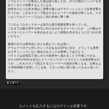
ソウルストーンが復活した後は繰り返しだが、ボスが他のメンバーを含
めランダムで攻撃するようになる。
頭突きのような吹き飛ばし攻撃の後にはデモリッシュという全体攻撃を
行うため、これをスタンで阻止するとヒーラーの負担が軽くなる。スタ
ンはソウルストーンではなく頭の本体に撃つ事。
ワニのようなモンスターは強力な後方範囲攻撃を持っている。
これまでは敵の背中を味方に向けるのがセオリーだったが、この敵はキ
ャスターとヒーラーを巻き込まないよう側面を見せるように立つのが良
いだろう。
最後のボスは基本的にボスを抱えていれば良い。
アヴォアドポアと同じギミックがあるがDPSに任せ、どうしても誘導
が上手くいっていない場合のみタンクが誘導してあげよう。
パライズは詠唱完了前にボスの視界外へ逃れることで不発にできる。
ボスのHPが50%を切るとクリーピングダークネスという全体攻撃を行
うが、これをスタンで阻止するとヒーラーの負担が軽くなる。以降およ
そ30秒間隔で使用してくる為、スタンが効く限り狙ってみると良いだ
ろう。
コメントを記入するにはログインが必要です。