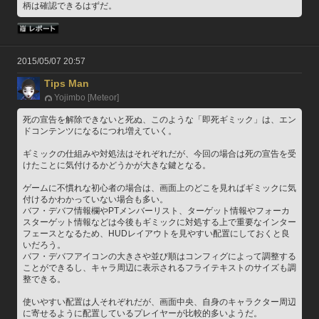
柄は確認できるはずだ。
2015/05/07 20:57
Tips Man
Yojimbo [Meteor]
死の宣告を解除できないと死ぬ、このような「即死ギミック」は、エン
ドコンテンツになるにつれ増えていく。
ギミックの仕組みや対処法はそれぞれだが、今回の場合は死の宣告を受
けたことに気付けるかどうかが大きな鍵となる。
ゲームに不慣れな初心者の場合は、画面上のどこを見ればギミックに気
付けるかわかっていない場合も多い。
バフ・デバフ情報欄やPTメンバーリスト、ターゲット情報やフォーカ
スターゲット情報などは今後もギミックに対処する上で重要なインター
フェースとなるため、HUDレイアウトを見やすい配置にしておくと良
いだろう。
バフ・デバフアイコンの大きさや並び順はコンフィグによって調整する
ことができるし、キャラ周辺に表示されるフライテキストのサイズも調
整できる。
使いやすい配置は人それぞれだが、画面中央、自身のキャラクター周辺
に寄せるように配置しているプレイヤーが比較的多いようだ。