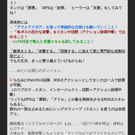
う！
タンクは「誘導」　DPSは「妨害」　ヒーラーは「支援」をしてみて
ね！
具体的には
・「アヴォアドポア」を使って神秘的な仕掛けを解いていくこと！
・「各ボスの厄介な攻撃」をスタンや沈黙（アクション詠唱中断）で止
めること！
・Lv35付近で覚えた支援スキルを試してみること！
「敵視をとる」「攻撃する」「回復する」に加えて更に専門的な役割分
担だよ！
でも大丈夫、きっと乗り越えていけるからね！
……みたいな感じのダンジョン。

ちなみにPatch5.0以降、ROLEアクションとしてタンクは一人で妨害
が可能。
（ロウブロウ→スタン、インタージェクト→沈黙＝アクション詠唱中
断）
つってもDPSは「牽制」「アドル」とか敵を弱体化させるROLEスキル
もあるし、
群れの一部を止めるためにレッグスウィープ（スタン）を使うのは全然
アリ。
睡眠魔法《スリプルやリポーズ》もね……「1匹づつ倒す時は」便利な
んだケド……。
大体は今、範囲攻撃しちゃうから「テンプルビーがファイナルスピアし