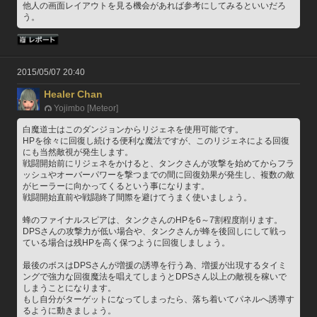
他人の画面レイアウトを見る機会があれば参考にしてみるといいだろ
う。
2015/05/07 20:40
Healer Chan
Yojimbo [Meteor]
白魔道士はこのダンジョンからリジェネを使用可能です。
HPを徐々に回復し続ける便利な魔法ですが、このリジェネによる回復
にも当然敵視が発生します。
戦闘開始前にリジェネをかけると、タンクさんが攻撃を始めてからフラ
ッシュやオーバーパワーを撃つまでの間に回復効果が発生し、複数の敵
がヒーラーに向かってくるという事になります。
戦闘開始直前や戦闘終了間際を避けてうまく使いましょう。
蜂のファイナルスピアは、タンクさんのHPを6～7割程度削ります。
DPSさんの攻撃力が低い場合や、タンクさんが蜂を後回しにして戦っ
ている場合は残HPを高く保つように回復しましょう。
最後のボスはDPSさんが増援の誘導を行う為、増援が出現するタイミ
ングで強力な回復魔法を唱えてしまうとDPSさん以上の敵視を稼いで
しまうことになります。
もし自分がターゲットになってしまったら、落ち着いてパネルへ誘導す
るように動きましょう。