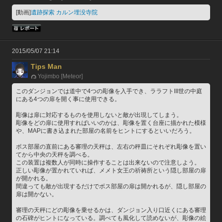
[動画]
遺跡探索 カルン埋没寺院
2015/05/07 21:14
Tips Man
Yojimbo [Meteor]
このダンジョンでは道中で4つの彫像を入手でき、ララフトIII世の中庭
にある4つの扉を開く事に使用できる。
彫像は扉に対応するものを使用しないと敵が出現してしまう。
彫像をどの扉に使用すればいいのかは、彫像を置く台座に描かれた模様
や、MAPに書き込まれた部屋の名前をヒントにするといいだろう。
ボス部屋の直前にある審理の天秤は、左右の秤皿にそれぞれ彫像を置い
てから中央の天秤を調べる。
この装置は複数人が同時に操作することは出来ないので注意しよう。
正しい彫像が置かれていれば、メメト女王の祈祷所という隠し部屋の扉
が開かれる。
間違っても敵が出現するだけでボス部屋の扉は開かれるが、隠し部屋の
扉は開かない。
審理の天秤にどの彫像を乗せるかは、ダンジョン入り口近くにある審理
の石碑がヒントになっている。調べても風化して読めないが、彫像の絵