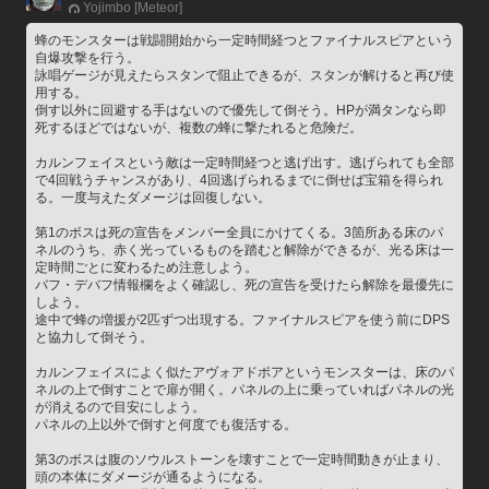
Yojimbo [Meteor]
蜂のモンスターは戦闘開始から一定時間経つとファイナルスピアという
自爆攻撃を行う。
詠唱ゲージが見えたらスタンで阻止できるが、スタンが解けると再び使
用する。
倒す以外に回避する手はないので優先して倒そう。HPが満タンなら即
死するほどではないが、複数の蜂に撃たれると危険だ。
カルンフェイスという敵は一定時間経つと逃げ出す。逃げられても全部
で4回戦うチャンスがあり、4回逃げられるまでに倒せば宝箱を得られ
る。一度与えたダメージは回復しない。
第1のボスは死の宣告をメンバー全員にかけてくる。3箇所ある床のパ
ネルのうち、赤く光っているものを踏むと解除ができるが、光る床は一
定時間ごとに変わるため注意しよう。
バフ・デバフ情報欄をよく確認し、死の宣告を受けたら解除を最優先に
しよう。
途中で蜂の増援が2匹ずつ出現する。ファイナルスピアを使う前にDPS
と協力して倒そう。
カルンフェイスによく似たアヴォアドポアというモンスターは、床のパ
ネルの上で倒すことで扉が開く。パネルの上に乗っていればパネルの光
が消えるので目安にしよう。
パネルの上以外で倒すと何度でも復活する。
第3のボスは腹のソウルストーンを壊すことで一定時間動きが止まり、
頭の本体にダメージが通るようになる。