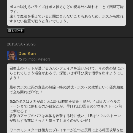
ボスの唱えるパライズはボス後方などの視界外へ逃れることで回避可能
です。
遠くで魔法を唱えていると間に合わないこともあるため、ボスから離れ
すぎない位置で戦うと良いでしょう。
2015/05/07 20:26
Dps Kun
Yojimbo [Meteor]
召喚士のペットが逃げるカルンフェイスを追いかけて、その先の敵にか
らまれてしまう場合があるぞ。深追いせず呼び戻す指示を出すようにし
よう！
最初のボスは死の宣告の解除＞蜂の討伐＞ボスへの攻撃という優先順位
で立ち回ればOKだ！
第2のボスは火力が高ければ討伐時間を短縮可能だ。4回目のソウルス
トーンまでに倒せるのが目安だが、早ければ3回目のソウルストーン前
に倒せるぞ！
攻撃力アップのバフは本体を攻撃する時に使い、LBはソウルストーン
が復活する前にさっさと撃ってしまうのがいいぜ！
ワニのモンスターは後方にプレイヤーが立つと尻尾による範囲攻撃を使