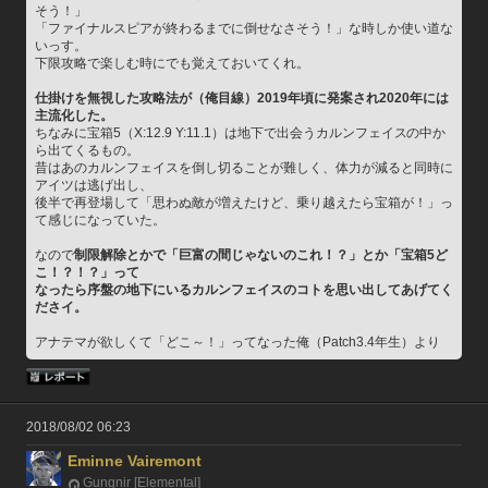
そう！」
「ファイナルスピアが終わるまでに倒せなさそう！」な時しか使い道な
いっす。
下限攻略で楽しむ時にでも覚えておいてくれ。
仕掛けを無視した攻略法が（俺目線）2019年頃に発案され2020年には
主流化した。
ちなみに宝箱5（X:12.9 Y:11.1）は地下で出会うカルンフェイスの中か
ら出てくるもの。
昔はあのカルンフェイスを倒し切ることが難しく、体力が減ると同時に
アイツは逃げ出し、
後半で再登場して「思わぬ敵が増えたけど、乗り越えたら宝箱が！」っ
て感じになっていた。
なので
制限解除とかで「巨富の間じゃないのこれ！？」とか「宝箱5ど
こ！？！？」って
なったら序盤の地下にいるカルンフェイスのコトを思い出してあげてく
ださイ。
アナテマが欲しくて「どこ～！」ってなった俺（Patch3.4年生）より
2018/08/02 06:23
Eminne Vairemont
Gungnir [Elemental]