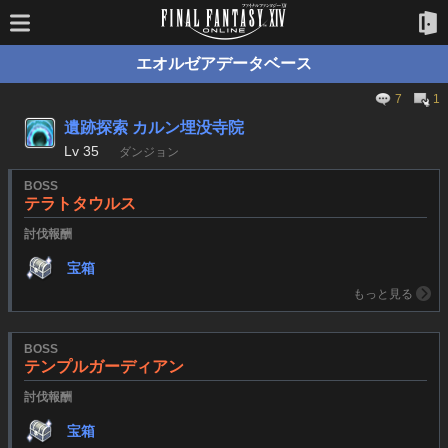
エオルゼアデータベース
7
1
遺跡探索 カルン埋没寺院
Lv
35
ダンジョン
BOSS
テラトタウルス
討伐報酬
宝箱
もっと見る
BOSS
テンプルガーディアン
討伐報酬
宝箱