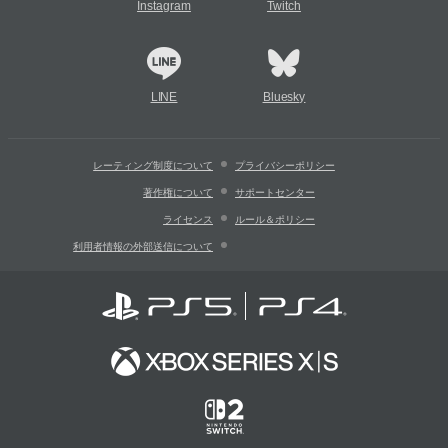
Instagram
Twitch
LINE
Bluesky
レーティング制度について
プライバシーポリシー
著作権について
サポートセンター
ライセンス
ルール＆ポリシー
利用者情報の外部送信について