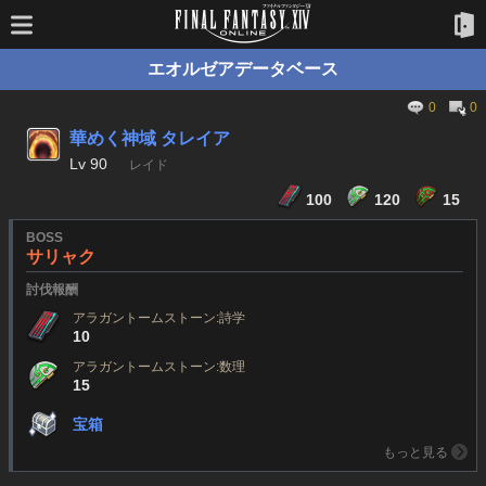
エオルゼアデータベース
0
0
華めく神域 タレイア
Lv
90
レイド
100
120
15
BOSS
サリャク
討伐報酬
アラガントームストーン:詩学
10
アラガントームストーン:数理
15
宝箱
もっと見る