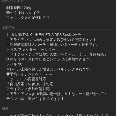
INFORMATION
制限時間 120分
華めく神域 タレイア
フェニックスの尾使用不可
参加条件
1～8人用(TANK:1/HEALER:2/DPS:5)×3パーティ
※アライアンスの場合は規定人数(24人)で申請できます。
※制限解除時は各パーティ最低1人×3パーティ必要です。
クラス ファイター ソーサラー
※リミテッドジョブは規定人数パーティもしくは「制限解除」
状態かつ許可されているコンテンツに参加できます。
レベル 90
※レベル上限を超えた場合はレベルシンクされます。
平均アイテムレベル 625～
ロットルール変更非対応
「自由探索での参加」非対応
アライアンス参加申請対応
※アライアンス参加申請の場合は、自由なロール構成かつアイ
テムレベルに関わらず参加できます。
概要
エオルゼア十二神は人を愛し、人の神で在り続けるためにくび