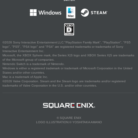
©2026 Sony Interactive Entertainment LLC."PlayStation Family Mark", "PlayStation", "PS5
logo", "PS5", "PS4 logo" and "PS4" are registered trademarks or trademarks of Sony
Interactive Entertainment Inc.
Microsoft, the XBOX Sphere mark, the Series X|S logo and XBOX Series X|S are trademarks
of the Microsoft group of companies.
Nintendo Switch is a trademark of Nintendo.
Windows is either a registered trademark or trademark of Microsoft Corporation in the United
States and/or other countries.
Mac is a trademark of Apple Inc.
©2026 Valve Corporation. Steam and the Steam logo are trademarks and/or registered
trademarks of Valve Corporation in the U.S. and/or other countries.
© SQUARE ENIX
LOGO ILLUSTRATION:© YOSHITAKA AMANO