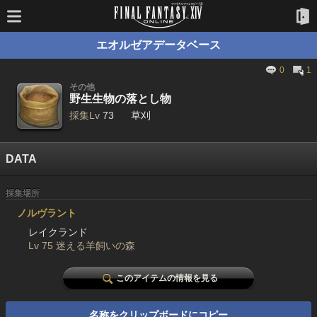
エオルゼアデータベース
0
1
その他
野生生物の落とし物
採集Lv
73
草刈
DATA
採集場所
ノルヴラント
レイクランド
Lv 75 迷える羊飼いの森
このアイテムの情報を見る
名称をクリップボードにコピー