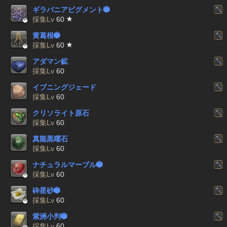
ギラバニアピグメント


採集Lv
60
黄葛根


採集Lv
60
アダマン鉱
採集Lv
60
イブニングジェード
採集Lv
60
クリソライト原石
採集Lv
60
真龍黒曜石
採集Lv
60
ナチュラルマーブル


採集Lv
60
砕星砂


採集Lv
60
紫洲小判

採集Lv
60