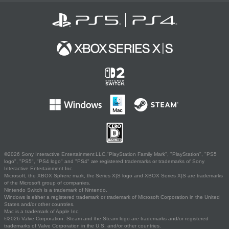
©2026 Sony Interactive Entertainment LLC."PlayStation Family Mark", "PlayStation", "PS5
logo", "PS5", "PS4 logo" and "PS4" are registered trademarks or trademarks of Sony
Interactive Entertainment Inc.
Microsoft, the XBOX Sphere mark, the Series X|S logo and XBOX Series X|S are trademarks
of the Microsoft group of companies.
Nintendo Switch is a trademark of Nintendo.
Windows is either a registered trademark or trademark of Microsoft Corporation in the United
States and/or other countries.
Mac is a trademark of Apple Inc.
©2026 Valve Corporation. Steam and the Steam logo are trademarks and/or registered
trademarks of Valve Corporation in the U.S. and/or other countries.