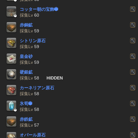

コッター朝の宝飾


採集Lv
60
赤銅鉱
採集Lv
59
シトリン原石
採集Lv
59
皇金砂
採集Lv
59
硬銀鉱
採集Lv
58
HIDDEN
カーネリアン原石
採集Lv
58
氷筍


採集Lv
58
赤鉄鉱
採集Lv
57
オパール原石