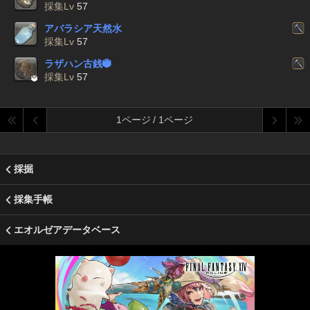
採集Lv
57
アバラシア天然水
採集Lv
57
ラザハン古銭


採集Lv
57
1ページ / 1ページ
採掘
採集手帳
エオルゼアデータベース