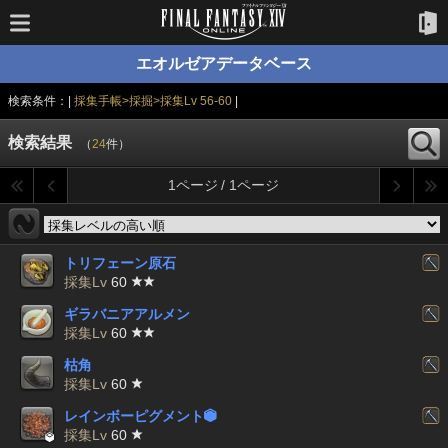
エオルゼアデータベース
検索条件：|
採集手帳>採掘>採集Lv 56-60
|
検索結果
（
24
件）
1ページ / 1ページ
トリフェーン原石
採集Lv
60
ギラバニアアルメン
採集Lv
60
枯角
採集Lv
60
レインボーピグメント


採集Lv
60