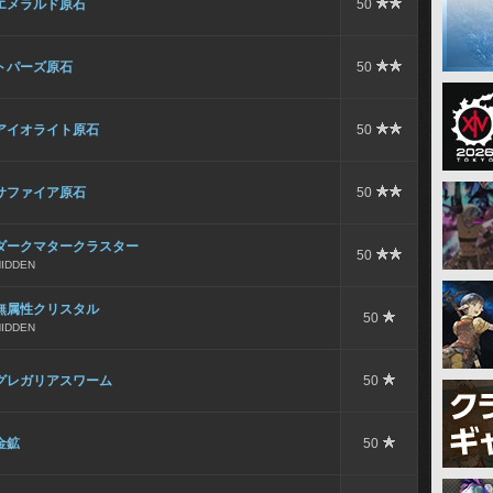
エメラルド原石
50
トパーズ原石
50
アイオライト原石
50
サファイア原石
50
ダークマタークラスター
50
HIDDEN
無属性クリスタル
50
HIDDEN
グレガリアスワーム
50
金鉱
50