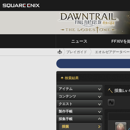
ニュース
FFXIVを
プレイガイド
エオルゼアデータベー
検索結果
アイテム
採集Lv 4
コンテンツ
クエスト
製作手帳
採集手帳
採掘