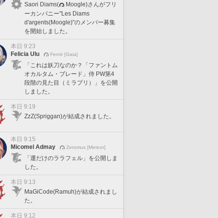
Saori Diams(
Moogle)さんがフリ
ーカンパニー"Les Diams
d'argents(Moogle)"のメンバー募集
を開始しました。
本日 9:23
Felicia Ulu
Fenrir [Gaia]
「これは妖刀なのか？「ファントム
オカルタム・ブレード」侍 PW第4
段階の見た目（ミラプリ）」を公開
しました。
本日 9:19
ZzZ(Spriggan)が結成されました。
本日 9:15
Micomel Admay
Zeromus [Meteor]
「運だけのララフェル」を公開しま
した。
本日 9:13
MaGiCode(Ramuh)が結成されまし
た。
本日 9:12