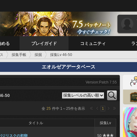
始める
プレイガイド
コミュニティ
ラ
ス
採集手帳
採掘
採集Lv 46-50
エオルゼアデータベース
Version:Patch 7.55
6-50
全
25
件中
1
～
25
件を表示
1
タイトル
採集Lv
バジリスクの初卵
50