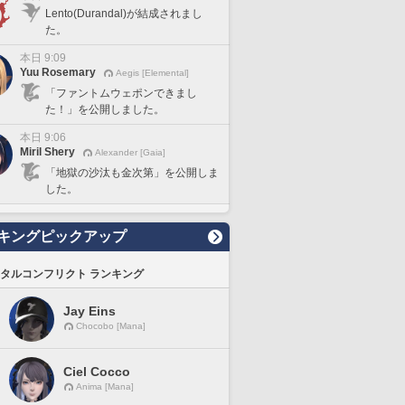
Lento(Durandal)が結成されまし
た。
本日 9:09
Yuu Rosemary
Aegis [Elemental]
「ファントムウェポンできまし
た！」を公開しました。
本日 9:06
Miril Shery
Alexander [Gaia]
「地獄の沙汰も金次第」を公開しま
した。
キングピックアップ
タルコンフリクト ランキング
Jay Eins
Chocobo [Mana]
Ciel Cocco
Anima [Mana]