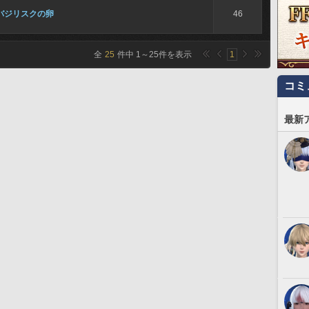
バジリスクの卵
46
全
25
件中
1
～
25
件を表示
1
コミ
最新