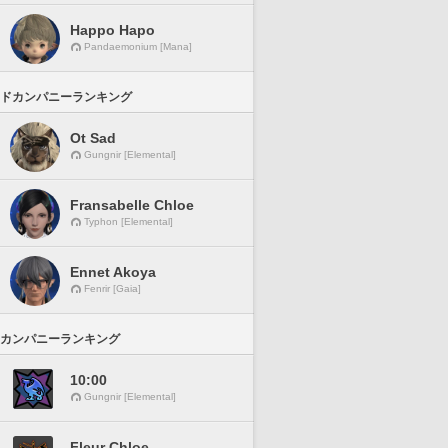
Happo Hapo
Pandaemonium [Mana]
ドカンパニーランキング
Ot Sad
Gungnir [Elemental]
Fransabelle Chloe
Typhon [Elemental]
Ennet Akoya
Fenrir [Gaia]
カンパニーランキング
10:00
Gungnir [Elemental]
Fleur Chloe