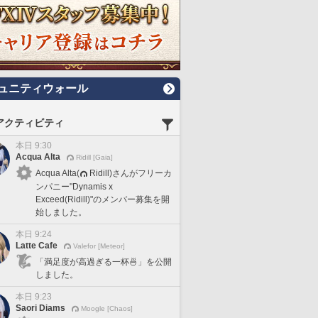
ュニティウォール
アクティビティ
本日 9:30
Acqua Alta
Ridill [Gaia]
Acqua Alta(
Ridill)さんがフリーカ
ンパニー"Dynamis x
Exceed(Ridill)"のメンバー募集を開
始しました。
本日 9:24
Latte Cafe
Valefor [Meteor]
「満足度が高過ぎる一杯🍜」を公開
しました。
本日 9:23
Saori Diams
Moogle [Chaos]