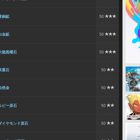
黄銅鉱
50
白金鉱
50
大龍黒曜石
50
鉄重石
50
自然金
50
ルビー原石
50
ダイヤモンド原石
50