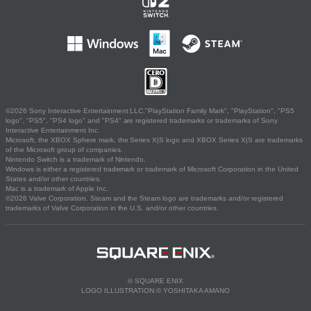
©2026 Sony Interactive Entertainment LLC."PlayStation Family Mark", "PlayStation", "PS5
logo", "PS5", "PS4 logo" and "PS4" are registered trademarks or trademarks of Sony
Interactive Entertainment Inc.
Microsoft, the XBOX Sphere mark, the Series X|S logo and XBOX Series X|S are trademarks
of the Microsoft group of companies.
Nintendo Switch is a trademark of Nintendo.
Windows is either a registered trademark or trademark of Microsoft Corporation in the United
States and/or other countries.
Mac is a trademark of Apple Inc.
©2026 Valve Corporation. Steam and the Steam logo are trademarks and/or registered
trademarks of Valve Corporation in the U.S. and/or other countries.
© SQUARE ENIX
LOGO ILLUSTRATION:© YOSHITAKA AMANO