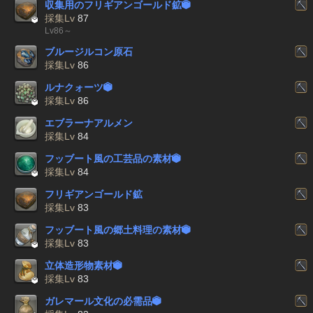
収集用のフリギアンゴールド鉱


採集Lv
87
Lv86～
ブルージルコン原石
採集Lv
86
ルナクォーツ


採集Lv
86
エブラーナアルメン
採集Lv
84
フッブート風の工芸品の素材


採集Lv
84
フリギアンゴールド鉱
採集Lv
83
フッブート風の郷土料理の素材


採集Lv
83
立体造形物素材


採集Lv
83
ガレマール文化の必需品
