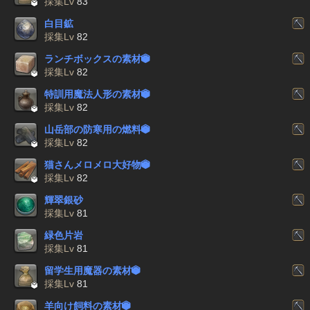

採集Lv
83
白目鉱
採集Lv
82
ランチボックスの素材


採集Lv
82
特訓用魔法人形の素材


採集Lv
82
山岳部の防寒用の燃料


採集Lv
82
猫さんメロメロ大好物


採集Lv
82
輝翠銀砂
採集Lv
81
緑色片岩
採集Lv
81
留学生用魔器の素材


採集Lv
81
羊向け飼料の素材
