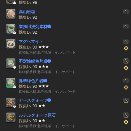

採集Lv
96
高山岩塩
採集Lv
92
業務用洗剤素材


採集Lv
92
マグヘマイト
採集Lv
90
鉱物伝承録:北洋地域・イルサバード
不定性緑色片岩


採集Lv
90
鉱物伝承録:北洋地域・イルサバード
昇華緑色片岩


採集Lv
90
鉱物伝承録:北洋地域・イルサバード
アースクォーツ


採集Lv
90
ルチルクォーツ原石
採集Lv
90
鉱物伝承録:北洋地域・イルサバード