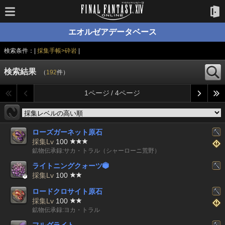
エオルゼアデータベース
検索条件：|
採集手帳>砕岩
|
検索結果
（
192
件）
1ページ / 4ページ
ローズガーネット原石
採集Lv
100
鉱物伝承録:サカ・トラル（シャーローニ荒野）
ライトニングクォーツ


採集Lv
100
ロードクロサイト原石
採集Lv
100
鉱物伝承録:ヨカ・トラル