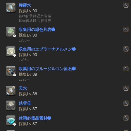
極硬水
採集Lv
90
鉱物伝承録:星外宙域
鉱物伝承録:古代世界
収集用の緑色片岩


採集Lv
90
Lv86～
収集用のエブラーナアルメン


採集Lv
90
Lv86～
収集用のブルージルコン原石


採集Lv
89
Lv86～
天水
採集Lv
88
鉄雲母
採集Lv
87
休憩必需品素材


採集Lv
87