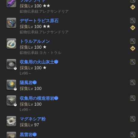
フルグライト
採集Lv
100
鉱物伝承録:アレクサンドリア
デザートラピス原石
採集Lv
100
鉱物伝承録:アレクサンドリア
トラルアルメン
採集Lv
100
鉱物伝承録:ヨカ・トラル
収集用の火山灰土


採集Lv
100
Lv96～
陽風岩


採集Lv
100
収集用の模造溶岩


採集Lv
100
Lv96～
マグネシア粉
採集Lv
97
黒雷岩
