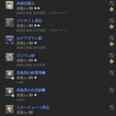
灰緑珪藻土
採集Lv
90
鉱物伝承録:北洋地域・イルサバード
ゾイサイト原石
採集Lv
90
鉱物伝承録:北洋地域・イルサバード
ルナアダマン鉱
採集Lv
90
鉱物伝承録:星外宙域
ロジウム砂
採集Lv
90
鉱物伝承録:古代世界
収集用の鉄雲母


採集Lv
90
Lv86～
収集用の白目鉱


採集Lv
90
Lv86～
スタークォーツ原石
採集Lv
90