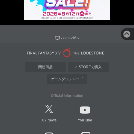
パソコン版へ
関連商品
e-STOREで購入
ゲームダウンロード
Official Information
/
X
News
YouTube