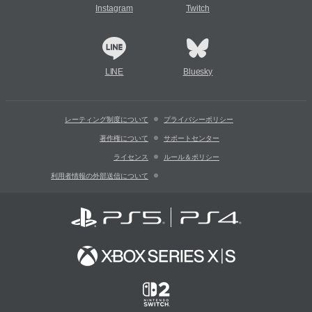
Instagram
Twitch
LINE
Bluesky
レーティング制度について
プライバシーポリシー
著作権について
サポートセンター
ライセンス
ルール＆ポリシー
利用者情報の外部送信について