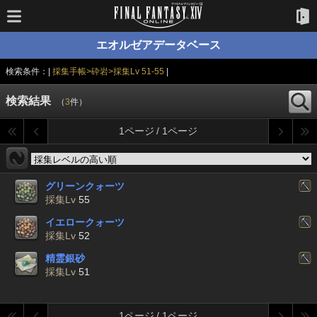
エオルゼアデータベース
検索条件：|
採集手帳>砕岩>採集Lv 51-55
|
検索結果
（
3
件）
1ページ / 1ページ
グリーンクォーツ
採集Lv
55
イエロークォーツ
採集Lv
52
精霊銀砂
採集Lv
51
1ページ / 1ページ