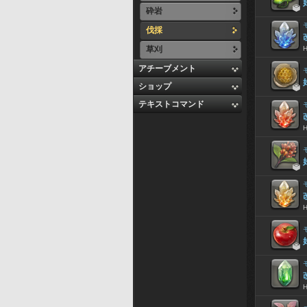

砕岩
伐採
草刈
アチーブメント

ショップ
テキストコマンド

