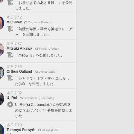
「お祭りまでのあと５日。」を公開
しました。
本日 7:42
Mii Snow
Zeromus [Meteor]
「熱情の奔流～華めく神域タレイア
～」を公開しました。
本日 7:37
Mitsuki Aikawa
Faerie [Aether]
「meow :3」を公開しました。
本日 7:35
Orthus Galland
Ultima [Gaia]
「シャドウ・オブ・マハ 楽しかっ
た('ω')」を公開しました。
本日 7:32
U- Rei
Carbuncle [Elemental]
U- Rei(
Carbuncle)さんがCWLS
の立ち上げメンバー募集を開始しま
した。
本日 7:29
Tommyd Forsyth
Ultima [Gaia]