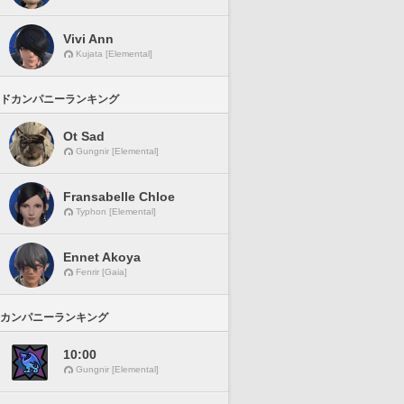
Vivi Ann
Kujata [Elemental]
ドカンパニーランキング
Ot Sad
Gungnir [Elemental]
Fransabelle Chloe
Typhon [Elemental]
Ennet Akoya
Fenrir [Gaia]
カンパニーランキング
10:00
Gungnir [Elemental]