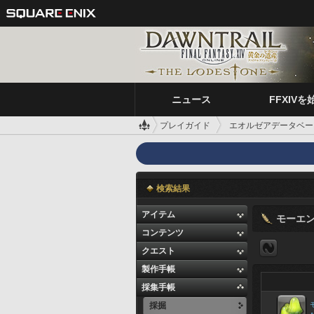
ニュース
FFXIVを
プレイガイド
エオルゼアデータベー
検索結果
アイテム
モーエ
コンテンツ
クエスト
製作手帳
採集手帳
採掘