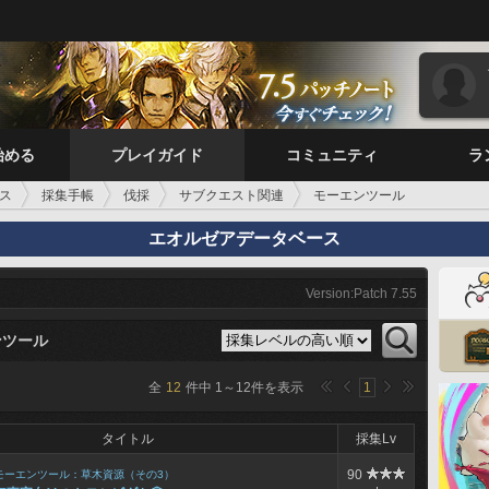
始める
プレイガイド
コミュニティ
ラ
ス
採集手帳
伐採
サブクエスト関連
モーエンツール
エオルゼアデータベース
Version:Patch 7.55
ンツール
全
12
件中
1
～
12
件を表示
1
タイトル
採集Lv
90
モーエンツール：草木資源（その3）