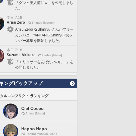
「グンヒ突入前に⚔️」を公開しまし
た。
本日 7:19
Arisu Zero
Shinryu [Meteor]
Arisu Zero(
Shinryu)さんがフリー
カンパニー"ANFANG(Shinryu)"のメ
ンバー募集を開始しました。
本日 7:18
Suzume Akikaze
Hades [Mana]
「エリクサーをあげたいのに…」を
公開しました。
キングピックアップ
タルコンフリクト ランキング
Ciel Cocco
Anima [Mana]
Happo Hapo
Pandaemonium [Mana]