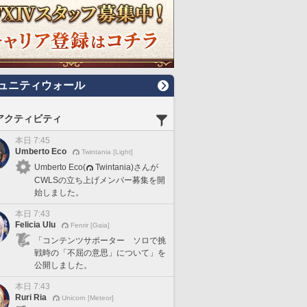
ュニティウォール
アクティビティ
本日 7:45
Umberto Eco
Twintania [Light]
Umberto Eco(
Twintania)さんが
CWLSの立ち上げメンバー募集を開
始しました。
本日 7:43
Felicia Ulu
Fenrir [Gaia]
「コンテンツサポーター ソロで挑
戦時の「不屈の意思」について」を
公開しました。
本日 7:43
Ruri Ria
Unicorn [Meteor]