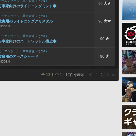
モーエンツール：草木資源（その1）
90
好事家向けのライトニングミント

モーエンツール：草木資源（その1）
改良用のライトニングクリスタル
90
HIDDEN
モーエンツール：草木資源（その1）
90
好事家向けのハードワットル樹皮

モーエンツール：草木資源（その1）
改良用のアースシャード
90
HIDDEN
全
12
件中
1
～
12
件を表示
1