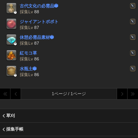
古代文化の必需品


採集Lv
88
ジャイアントポポト
採集Lv
87
休憩必需品素材


採集Lv
87
紅モコ草
採集Lv
86
水瓶土


採集Lv
86
1ページ / 1ページ
草刈
採集手帳