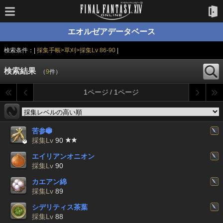
エオルゼアデータベース
検索条件：|
採集手帳>草刈>採集Lv 86-90
|
検索結果
（
9
件）
1ページ / 1ページ
苦参


採集Lv
90
エイリアンオニオン
採集Lv
90
カエアン綿
採集Lv
89
シデリティス茶葉
採集Lv
88