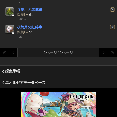
Lv71～
収集用の赤麻


採集Lv
61
Lv61～
収集用の虹綿


採集Lv
51
Lv51～
1ページ / 1ページ
採集手帳
エオルゼアデータベース