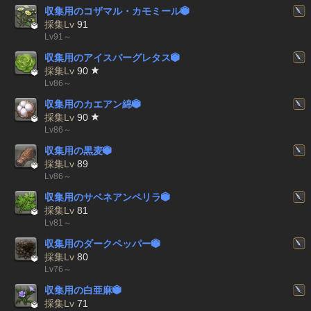
収集用のコザマル・カモミール


採集Lv
91
Lv91～
収集用のアイスバーグレタス


採集Lv
90
Lv86～
収集用のカエアン綿


採集Lv
90
Lv86～
収集用の黒麦


採集Lv
89
Lv86～
収集用のサベネアンペリラ


採集Lv
81
Lv81～
収集用のダークペッパー


採集Lv
80
Lv76～
収集用の白亜麻


採集Lv
71