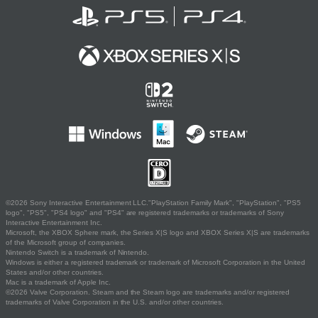
©2026 Sony Interactive Entertainment LLC."PlayStation Family Mark", "PlayStation", "PS5
logo", "PS5", "PS4 logo" and "PS4" are registered trademarks or trademarks of Sony
Interactive Entertainment Inc.
Microsoft, the XBOX Sphere mark, the Series X|S logo and XBOX Series X|S are trademarks
of the Microsoft group of companies.
Nintendo Switch is a trademark of Nintendo.
Windows is either a registered trademark or trademark of Microsoft Corporation in the United
States and/or other countries.
Mac is a trademark of Apple Inc.
©2026 Valve Corporation. Steam and the Steam logo are trademarks and/or registered
trademarks of Valve Corporation in the U.S. and/or other countries.