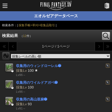
エオルゼアデータベース
検索条件：|
採集手帳>草刈>収集品取引
|
検索結果
（
12
件）
1ページ / 1ページ
収集用のウィンドローレル


採集Lv
100
Lv96～
収集用のワイルドアガベ


採集Lv
100
Lv96～
収集用の高山亜麻


採集Lv
93
Lv91～