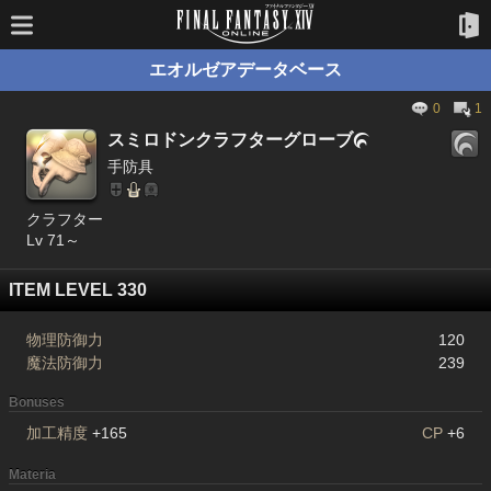
エオルゼアデータベース
0
1
スミロドンクラフターグローブ

手防具
クラフター
Lv 71～
ITEM LEVEL 330
物理防御力
120
魔法防御力
239
Bonuses
加工精度
+165
CP
+6
Materia