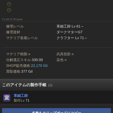
Craft & Repair
修理レベル
革細工師 Lv 61～
修理資材
ダークマターG7
マテリア装着レベル
クラフター Lv 71～
マテリア精製:
○
武具投影:
○
分解適正スキル:
330.00
染色:
○
SHOP販売価格:
22,170 Gil
買取価格:
377 Gil
このアイテムの製作手帳
(
1
)
革細工師
製作Lv
71