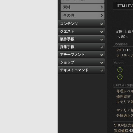
ITEM LEV
素材
その他
コンテンツ
クエスト
幻術士 白
Lv 80～
製作手帳
Bonuses
採集手帳
VIT
+116
アチーブメント
クリティ
ショップ
Materia
テキストコマンド
Craft & Repa
修理レベ
修理資材
マテリア
マテリア精
分解適正ス
SHOP販売
買取価格:
42