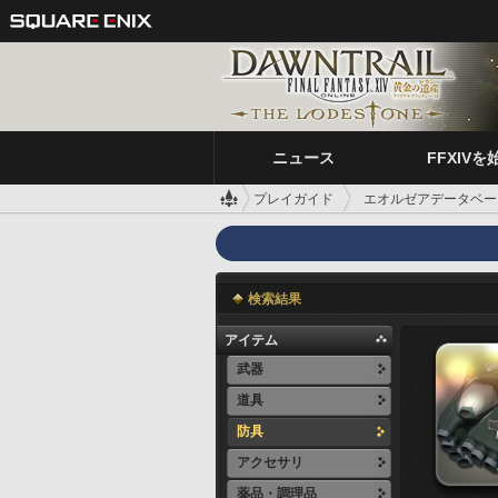
ニュース
FFXIVを
プレイガイド
エオルゼアデータベー
検索結果
アイテム
武器
道具
防具
アクセサリ
薬品・調理品