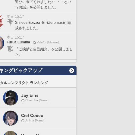
遊びに来てくれました♪・・・とい
うお話」を公開しました。
本日 15:17
Sifneos Eorzea -Br-(Zeromus)が結
成されました。
本日 15:17
Furua Lumina
Valefor [Meteor]
「ご挨拶と自己紹介」を公開しまし
た。
キングピックアップ
タルコンフリクト ランキング
Jay Eins
Chocobo [Mana]
Ciel Cocco
Anima [Mana]