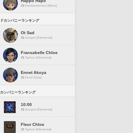
Happo Hapo
Pandaemonium [Mana]
ドカンパニーランキング
Ot Sad
Gungnir [Elemental]
Fransabelle Chloe
Typhon [Elemental]
Ennet Akoya
Fenrir [Gaia]
カンパニーランキング
10:00
Gungnir [Elemental]
Fleur Chloe
Typhon [Elemental]