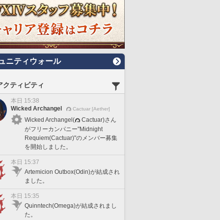
ュニティウォール
アクティビティ
本日 15:38
Wicked Archangel
Cactuar [Aether]
Wicked Archangel(
Cactuar)さん
がフリーカンパニー"Midnight
Requiem(Cactuar)"のメンバー募集
を開始しました。
本日 15:37
Artemicion Outbox(Odin)が結成され
ました。
本日 15:35
Quinntech(Omega)が結成されまし
た。