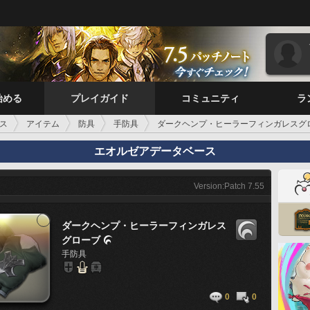
始める
プレイガイド
コミュニティ
ラ
ス
アイテム
防具
手防具
ダークヘンプ・ヒーラーフィンガレスグ
エオルゼアデータベース
Version:Patch 7.55
ダークヘンプ・ヒーラーフィンガレス
グローブ

手防具
0
0