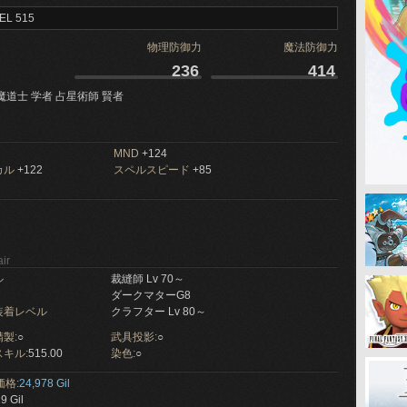
EL 515
物理防御力
魔法防御力
236
414
魔道士 学者 占星術師 賢者
MND
+124
カル
+122
スペルスピード
+85
ir
ル
裁縫師 Lv 70～
ダークマターG8
装着レベル
クラフター Lv 80～
製:
○
武具投影:
○
キル:
515.00
染色:
○
価格:
24,978 Gil
9 Gil