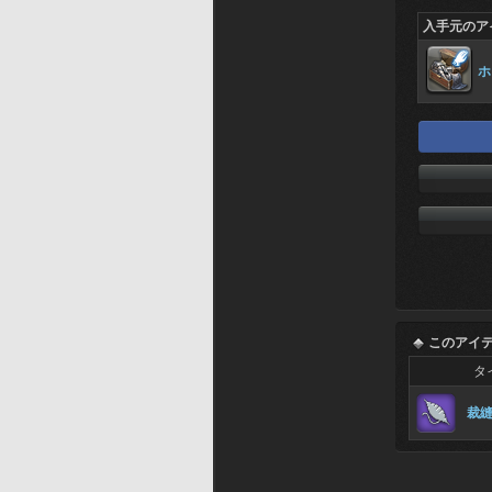
入手元のア
ホ
このアイ
タ
裁