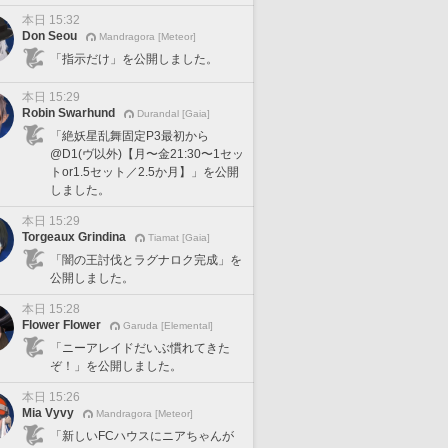
本日 15:32
Don Seou
Mandragora [Meteor]
「指示だけ」を公開しました。
本日 15:29
Robin Swarhund
Durandal [Gaia]
「絶妖星乱舞固定P3最初から
@D1(ヴ以外)【月〜金21:30〜1セッ
トor1.5セット／2.5か月】」を公開
しました。
本日 15:29
Torgeaux Grindina
Tiamat [Gaia]
「闇の王討伐とラグナロク完成」を
公開しました。
本日 15:28
Flower Flower
Garuda [Elemental]
「ニーアレイドだいぶ慣れてきた
ぞ！」を公開しました。
本日 15:26
Mia Vyvy
Mandragora [Meteor]
「新しいFCハウスにニアちゃんが