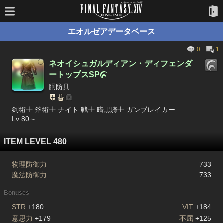
エオルゼアデータベース
0
1
ネオイシュガルディアン・ディフェンダ
ートップスSP

胴防具
剣術士 斧術士 ナイト 戦士 暗黒騎士 ガンブレイカー
Lv 80～
ITEM LEVEL 480
物理防御力
733
魔法防御力
733
Bonuses
STR
+180
VIT
+184
意思力
+179
不屈
+125