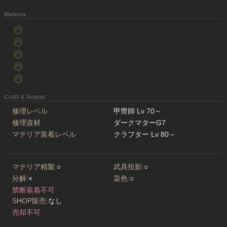
Materia
Craft & Repair
修理レベル
甲冑師 Lv 70～
修理資材
ダークマターG7
マテリア装着レベル
クラフター Lv 80～
マテリア精製:
○
武具投影:
○
分解:
×
染色:
○
禁断装着不可
SHOP販売:
なし
売却不可