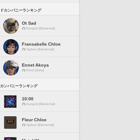
ドカンパニーランキング
Ot Sad
Gungnir [Elemental]
Fransabelle Chloe
Typhon [Elemental]
Ennet Akoya
Fenrir [Gaia]
カンパニーランキング
10:00
Gungnir [Elemental]
Fleur Chloe
Typhon [Elemental]