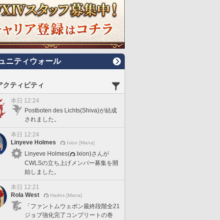
ュニティウォール
アクティビティ
本日 12:24
Postboten des Lichts(Shiva)が結成
されました。
本日 12:24
Linyeve Holmes
Ixion [Mana]
Linyeve Holmes(
Ixion)さんが
CWLSの立ち上げメンバー募集を開
始しました。
本日 12:21
Rola West
Hades [Mana]
「ファントムウェポン最終段階全21
ジョブ強化完了コンプリートの巻