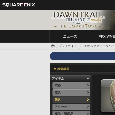
ニュース
FFXIVを
プレイガイド
エオルゼアデータベー
検索結果
アイテム
武器
道具
防具
アクセサリ
薬品・調理品