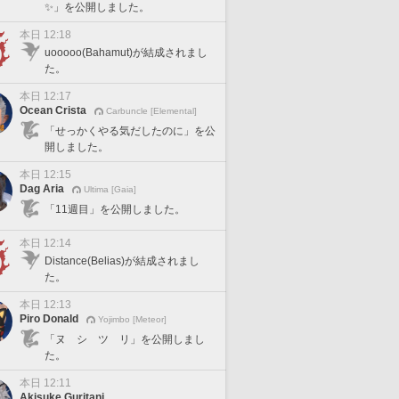
✨」を公開しました。
本日 12:18
uooooo(Bahamut)が結成されまし
た。
本日 12:17
Ocean Crista
Carbuncle [Elemental]
「せっかくやる気だしたのに」を公
開しました。
本日 12:15
Dag Aria
Ultima [Gaia]
「11週目」を公開しました。
本日 12:14
Distance(Belias)が結成されまし
た。
本日 12:13
Piro Donald
Yojimbo [Meteor]
「ヌ シ ツ リ」を公開しまし
た。
本日 12:11
Akisuke Guritani