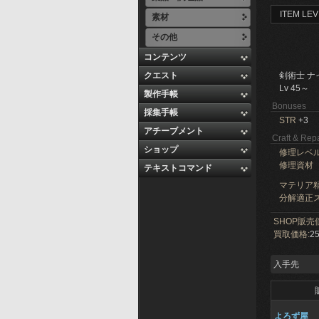
ITEM LEV
素材
その他
コンテンツ
クエスト
剣術士 ナ
Lv 45～
製作手帳
Bonuses
採集手帳
STR
+3
アチーブメント
Craft & Repa
ショップ
修理レベ
修理資材
テキストコマンド
マテリア精
分解適正ス
SHOP販売
買取価格:
25
入手先
よろず屋