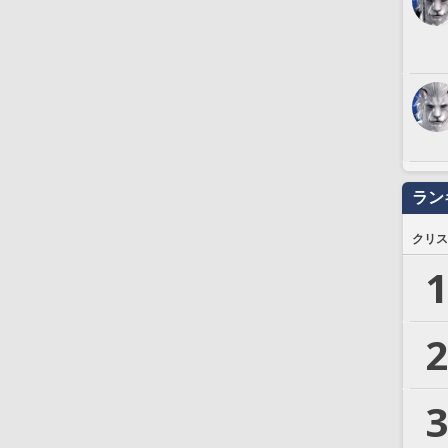
ラン
クリス
1
2
3