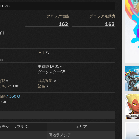
EL 40
ブロック性能
ブロック発動力
163
163
イト
VIT
+3
ir
ル
甲冑師 Lv 35～
ダークマターG5
製:
○
武具投影:
○
キル:
40.00
染色:
×
価格:
4,050 Gil
 Gil
販売ショップNPC
エリア
高地ラノシア