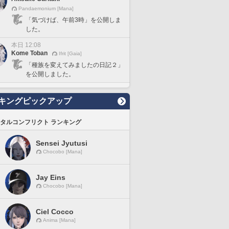
Pandaemonium [Mana]
「気づけば、午前3時」を公開しま
した。
本日 12:08
Kome Toban
Ifrit [Gaia]
「種族を変えてみましたの日記２」
を公開しました。
キングピックアップ
タルコンフリクト ランキング
Sensei Jyutusi
Chocobo [Mana]
Jay Eins
Chocobo [Mana]
Ciel Cocco
Anima [Mana]