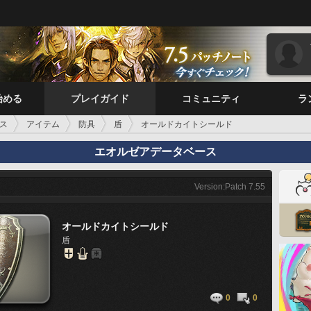
始める
プレイガイド
コミュニティ
ラ
ス
アイテム
防具
盾
オールドカイトシールド
エオルゼアデータベース
Version:Patch 7.55
オールドカイトシールド
盾
0
0