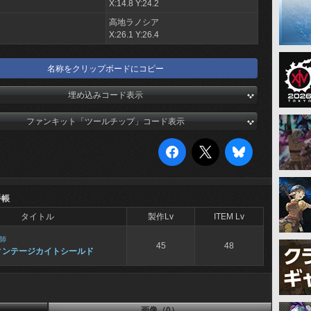
X:14.8 Y:24.2
高地ラノシア
X:26.1 Y:26.4
名称をクリップボードにコピー
埋め込みコード表示
ファンキット「ツールチップ」コード表示
手帳
タイトル
製作Lv
ITEM Lv
師
45
48
ィンテージカイトシールド
画像（0）