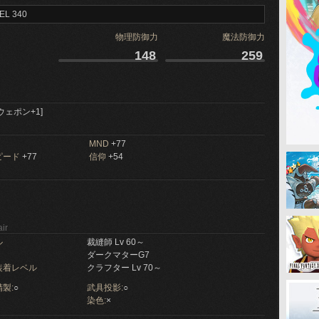
EL 340
物理防御力
魔法防御力
148
259
ウェポン+1]
MND
+77
ピード
+77
信仰
+54
ir
ル
裁縫師 Lv 60～
ダークマターG7
装着レベル
クラフター Lv 70～
製:
○
武具投影:
○
染色:
×