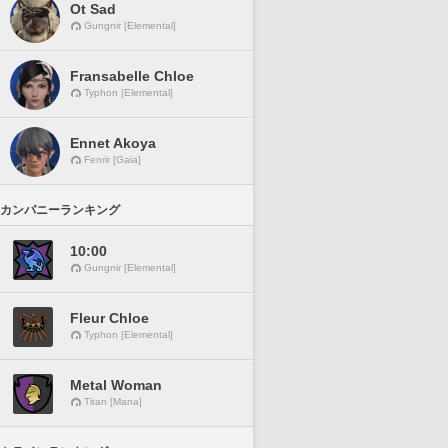
Ot Sad
Gungnir [Elemental]
Fransabelle Chloe
Typhon [Elemental]
Ennet Akoya
Fenrir [Gaia]
カンパニーランキング
10:00
Gungnir [Elemental]
Fleur Chloe
Typhon [Elemental]
Metal Woman
Titan [Mana]