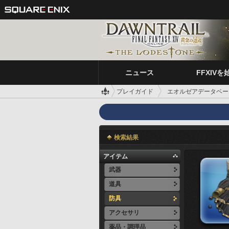
ニュース
FFXIVを
プレイガイド
エオルゼアデータベー
検索結果
アイテム
武器
道具
防具
アクセサリ
薬品・調理品