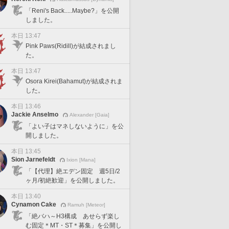
「Reni's Back.....Maybe?」を公開
しました。
本日 13:47
Pink Paws(Ridill)が結成されまし
た。
本日 13:47
Osora Kirei(Bahamut)が結成されま
した。
本日 13:46
Jackie Anselmo
Alexander [Gaia]
「よい子はマネしないように」を公
開しました。
本日 13:45
Sion Jarnefeldt
Ixion [Mana]
「【代理】絶エデン固定 週5日/2
ヶ月/初絶歓迎」を公開しました。
本日 13:40
Cynamon Cake
Ramuh [Meteor]
「絶バハ～H3構成 あせらず楽し
む固定＊MT・ST＊募集」を公開し