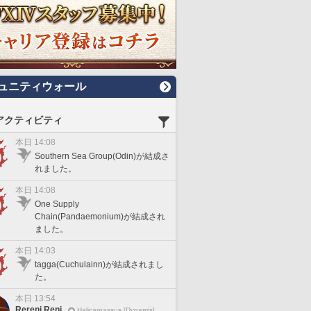
ュニティウォール
アクティビティ
本日 14:08
Southern Sea Group(Odin)が結成さ
れました。
本日 14:08
One Supply
Chain(Pandaemonium)が結成され
ました。
本日 14:03
tagga(Cuchulainn)が結成されまし
た。
本日 13:54
Rereni Reni
Halicarnassus [Dynamis]