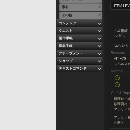
ITEM LEV
素材
その他
コンテンツ
クエスト
占星術師
Lv 70～
製作手帳
[エウレカ
採集手帳
Bonuses
アチーブメント
VIT
+70
ショップ
スペルス
テキストコマンド
Materia
Craft & Repa
修理レベ
修理資材
マテリア
マテリア精
分解:
×