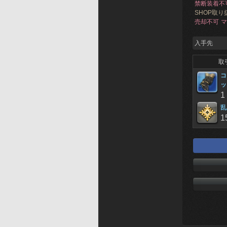
禁断装着不
SHOP取り
売却不可
マ
入手先
取
コ
ッ
1
乱
1