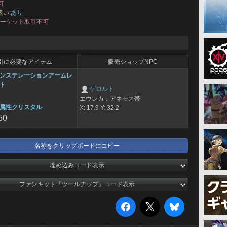
可
扱い:
あり
ーケット取引不可
引に必要なアイテム
販売ショップNPC
ンステレーションアームレ
ト
ゲロルト
エウレカ：アネモス帯
属性クリスタル
X: 17.9 Y: 32.2
50
名称をクリップボードにコピー
埋め込みコード表示
ファンキット「ツールチップ」コード表示