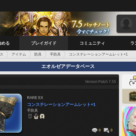
始める
プレイガイド
コミュニティ
ラ
ス
アイテム
防具
手防具
コンステレーションアームレット+1
エオルゼアデータベース
Version:Patch 7.55
RARE
EX
コンステレーションアームレット+1
手防具
0
0