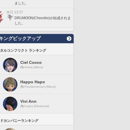
ました。
本日 13:37
DRUMOON(Chocobo)が結成されま
した。
キングピックアップ
タルコンフリクト ランキング
Ciel Cocco
Anima [Mana]
Happo Hapo
Pandaemonium [Mana]
Vivi Ann
Kujata [Elemental]
ドカンパニーランキング