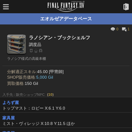
エオルゼアデータベース
0
1
ラノシアン・ブックシェルフ
調度品
ラノシア様式の高級本棚
分解適正スキル:
45.00 [甲冑師]
SHOP販売価格:
5,000 Gil
買取価格:
150 Gil
入手先 : 販売ショップNPC
(
10
)
よろず屋
トップマスト：ロビー X:6.1 Y:6.0
家具屋
ミスト・ヴィレッジ X:10.8 Y:11.5 ほか