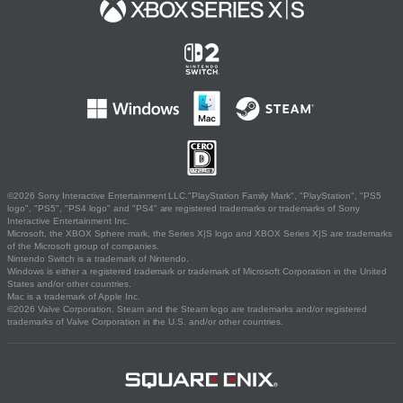
©2026 Sony Interactive Entertainment LLC."PlayStation Family Mark", "PlayStation", "PS5
logo", "PS5", "PS4 logo" and "PS4" are registered trademarks or trademarks of Sony
Interactive Entertainment Inc.
Microsoft, the XBOX Sphere mark, the Series X|S logo and XBOX Series X|S are trademarks
of the Microsoft group of companies.
Nintendo Switch is a trademark of Nintendo.
Windows is either a registered trademark or trademark of Microsoft Corporation in the United
States and/or other countries.
Mac is a trademark of Apple Inc.
©2026 Valve Corporation. Steam and the Steam logo are trademarks and/or registered
trademarks of Valve Corporation in the U.S. and/or other countries.