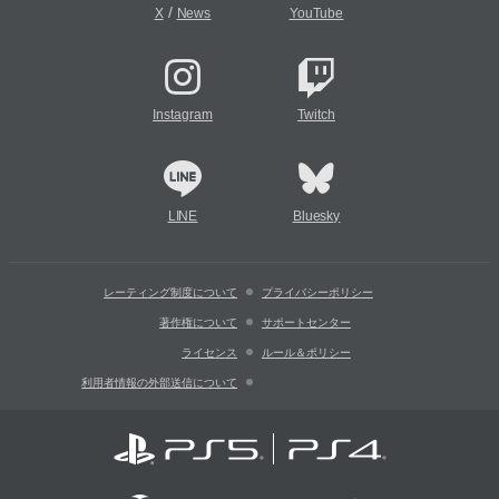
/
X
News
YouTube
Instagram
Twitch
LINE
Bluesky
レーティング制度について
プライバシーポリシー
著作権について
サポートセンター
ライセンス
ルール＆ポリシー
利用者情報の外部送信について