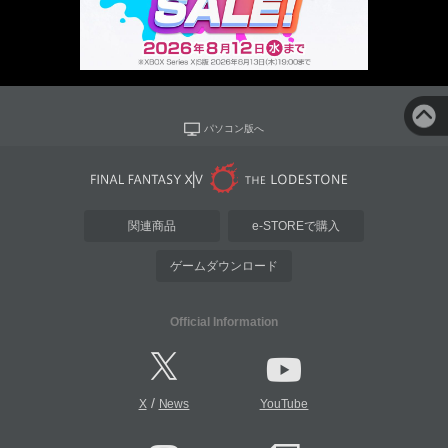
パソコン版へ
関連商品
e-STOREで購入
ゲームダウンロード
Official Information
/
X
News
YouTube