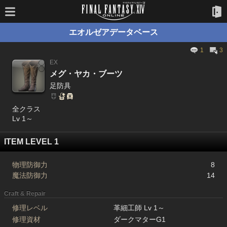
エオルゼアデータベース
1
3
EX
メグ・ヤカ・ブーツ
足防具
全クラス
Lv 1～
ITEM LEVEL 1
物理防御力
8
魔法防御力
14
Craft & Repair
修理レベル
革細工師 Lv 1～
修理資材
ダークマターG1