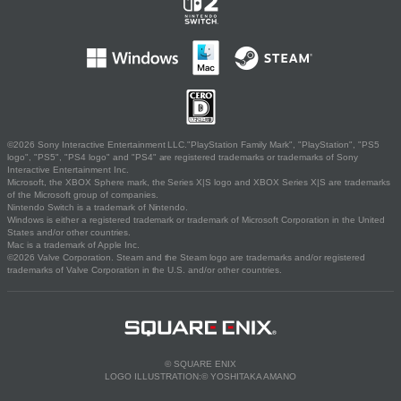
©2026 Sony Interactive Entertainment LLC."PlayStation Family Mark", "PlayStation", "PS5
logo", "PS5", "PS4 logo" and "PS4" are registered trademarks or trademarks of Sony
Interactive Entertainment Inc.
Microsoft, the XBOX Sphere mark, the Series X|S logo and XBOX Series X|S are trademarks
of the Microsoft group of companies.
Nintendo Switch is a trademark of Nintendo.
Windows is either a registered trademark or trademark of Microsoft Corporation in the United
States and/or other countries.
Mac is a trademark of Apple Inc.
©2026 Valve Corporation. Steam and the Steam logo are trademarks and/or registered
trademarks of Valve Corporation in the U.S. and/or other countries.
© SQUARE ENIX
LOGO ILLUSTRATION:© YOSHITAKA AMANO