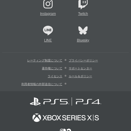
Instagram
Twitch
LINE
Bluesky
レーティング制度について
プライバシーポリシー
著作権について
サポートセンター
ライセンス
ルール＆ポリシー
利用者情報の外部送信について