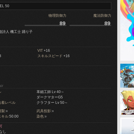
EL 50
物理防御力
魔法防御力
89
89
遊詩人 機工士 踊り子
VIT
+16
3
スキルスピード
+16
ir
ル
革細工師 Lv 40～
ダークマターG5
装着レベル
クラフター Lv 50～
製:
○
武具投影:
○
キル:
50.00
染色:
○
可
なし