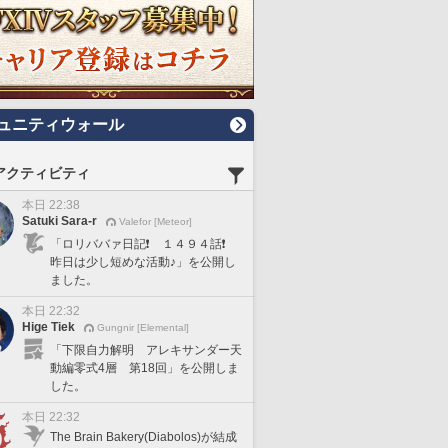
ュニティウォール
アクティビティ
本日 22:38
Satuki Sara-r
Valefor [Meteor]
「ロリババァ日記❗️ １４９４話❗️
昨日は少し短めな活動♪」を公開し
ました。
本日 22:32
Hige Tiek
Gungnir [Elemental]
「下限自力解明 アレキサンダー天
動編零式4層 第18回」を公開しま
した。
本日 22:32
The Brain Bakery(Diabolos)が結成