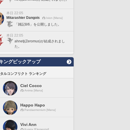
本日 22:05
Mitarashier Dangois
Ixion [Mana]
「雑記8/6」を公開しました。
本日 22:05
ahnetj(Zeromus)が結成されまし
た。
キングピックアップ
タルコンフリクト ランキング
Ciel Cocco
Anima [Mana]
Happo Hapo
Pandaemonium [Mana]
Vivi Ann
Kujata [Elemental]