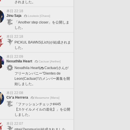
されました。
本日 22:18
Jinu Saja
Louisoix [Chaos]
「Another step closer」を公開しま
した。
本日 22:18
PICKUL BAWNS(Lich)が結成されま
した。
本日 22:09
Nexathila Heart
Cactuar [Aether]
Nexathila Heart(
Cactuar)さんが
フリーカンパニー"Dientes de
Leon(Cactuar)"のメンバー募集を開
始しました。
本日 22:08
Cir'a Herrera
Masamune [Mana]
「ファッションチェック#445
【スケイルメイルの道化】」を公開
しました。
本日 22:07
ntrej(Zeromus)が結成されました。