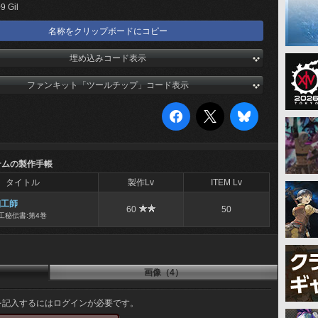
9 Gil
名称をクリップボードにコピー
埋め込みコード表示
ファンキット「ツールチップ」コード表示
テムの製作手帳
タイトル
製作Lv
ITEM Lv
細工師
60
50
工秘伝書:第4巻
画像（4）
を記入するにはログインが必要です。