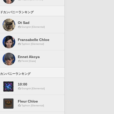
ドカンパニーランキング
Ot Sad
Gungnir [Elemental]
Fransabelle Chloe
Typhon [Elemental]
Ennet Akoya
Fenrir [Gaia]
カンパニーランキング
10:00
Gungnir [Elemental]
Fleur Chloe
Typhon [Elemental]