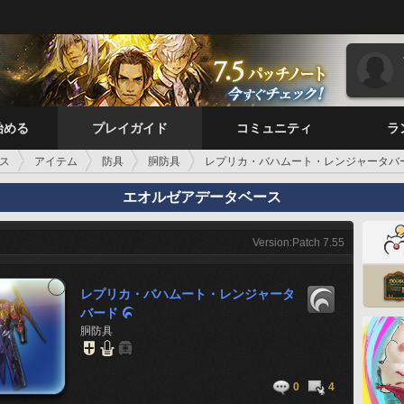
始める
プレイガイド
コミュニティ
ラ
ス
アイテム
防具
胴防具
レプリカ・バハムート・レンジャータバ
エオルゼアデータベース
Version:Patch 7.55
レプリカ・バハムート・レンジャータ
バード

胴防具
0
4