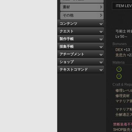
ITEM LEV
素材
その他
コンテンツ
クエスト
弓術士 吟
Lv 50～
製作手帳
Bonuses
採集手帳
DEX
+13
アチーブメント
意思力
+2
ショップ
Materia
テキストコマンド
Craft & Repa
修理レベ
修理資材
マテリア
マテリア精
分解適正ス
禁断装着不
SHOP販売: