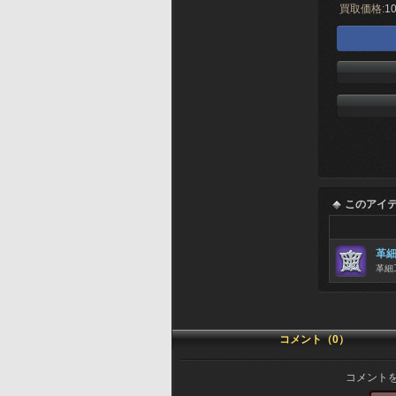
買取価格:
10
このアイ
革
革細
コメント（0）
コメント