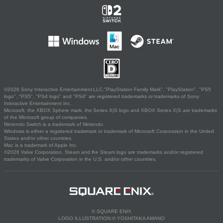
©2026 Sony Interactive Entertainment LLC."PlayStation Family Mark", "PlayStation", "PS5
logo", "PS5", "PS4 logo" and "PS4" are registered trademarks or trademarks of Sony
Interactive Entertainment Inc.
Microsoft, the XBOX Sphere mark, the Series X|S logo and XBOX Series X|S are trademarks
of the Microsoft group of companies.
Nintendo Switch is a trademark of Nintendo.
Windows is either a registered trademark or trademark of Microsoft Corporation in the United
States and/or other countries.
Mac is a trademark of Apple Inc.
©2026 Valve Corporation. Steam and the Steam logo are trademarks and/or registered
trademarks of Valve Corporation in the U.S. and/or other countries.
© SQUARE ENIX
LOGO ILLUSTRATION:© YOSHITAKA AMANO