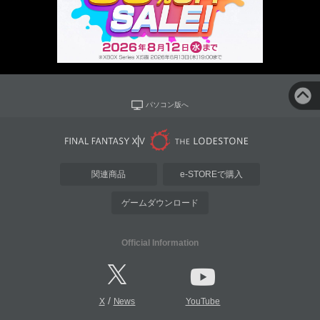
パソコン版へ
関連商品
e-STOREで購入
ゲームダウンロード
Official Information
/
X
News
YouTube