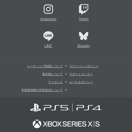
Instagram
Twitch
LINE
Bluesky
レーティング制度について
プライバシーポリシー
著作権について
サポートセンター
ライセンス
ルール＆ポリシー
利用者情報の外部送信について