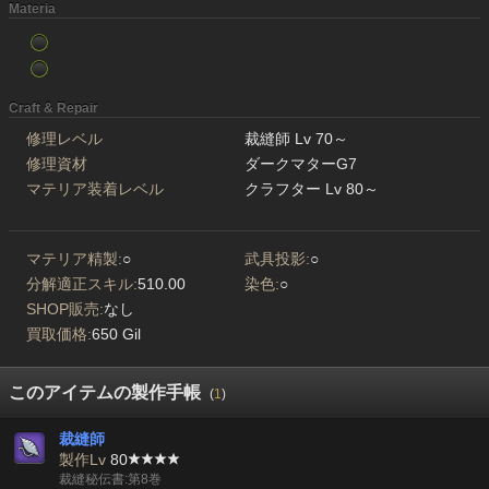
Materia
Craft & Repair
修理レベル
裁縫師 Lv 70～
修理資材
ダークマターG7
マテリア装着レベル
クラフター Lv 80～
マテリア精製:
○
武具投影:
○
分解適正スキル:
510.00
染色:
○
SHOP販売:
なし
買取価格:
650 Gil
このアイテムの製作手帳
(
1
)
裁縫師
製作Lv
80
裁縫秘伝書:第8巻