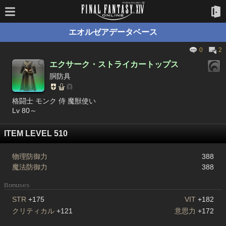
エオルゼアデータベース
0
2
エクサーク・ストライカートップス
胴防具
格闘士 モンク 侍 魔獣使い
Lv 80～
ITEM LEVEL 510
物理防御力
388
魔法防御力
388
Bonuses
STR
+175
VIT
+182
クリティカル
+121
意思力
+172