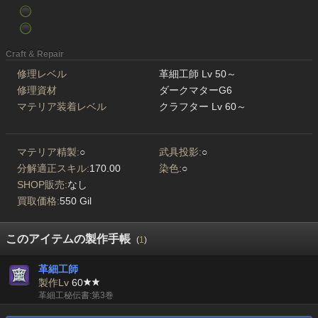
Craft & Repair
修理レベル
革細工師 Lv 50～
修理資材
ダークマターG6
マテリア装着レベル
クラフター Lv 60～
マテリア精製:
○
武具投影:
○
分解適正スキル:
170.00
染色:
○
SHOP販売:
なし
買取価格:
550 Gil
このアイテムの製作手帳
(
1
)
革細工師
製作Lv
60
革細工秘伝書:第3巻