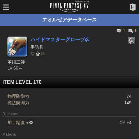
エオルゼアデータベース
0
1
ハイドマスターグローブ

手防具
革細工師
Lv 60～
ITEM LEVEL 170
物理防御力
74
魔法防御力
149
Bonuses
加工精度
+83
CP
+4
Materia