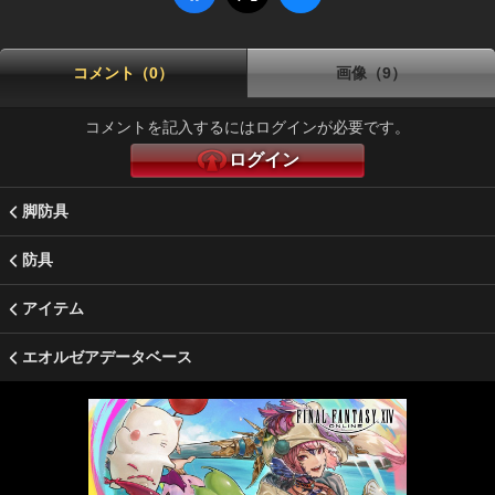
コメント（0）
画像（9）
コメントを記入するにはログインが必要です。
ログイン
脚防具
防具
アイテム
エオルゼアデータベース