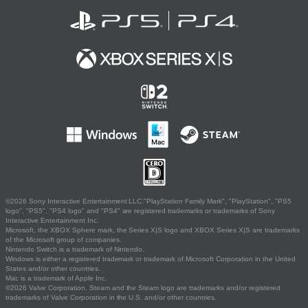
©2026 Sony Interactive Entertainment LLC."PlayStation Family Mark", "PlayStation", "PS5
logo", "PS5", "PS4 logo" and "PS4" are registered trademarks or trademarks of Sony
Interactive Entertainment Inc.
Microsoft, the XBOX Sphere mark, the Series X|S logo and XBOX Series X|S are trademarks
of the Microsoft group of companies.
Nintendo Switch is a trademark of Nintendo.
Windows is either a registered trademark or trademark of Microsoft Corporation in the United
States and/or other countries.
Mac is a trademark of Apple Inc.
©2026 Valve Corporation. Steam and the Steam logo are trademarks and/or registered
trademarks of Valve Corporation in the U.S. and/or other countries.