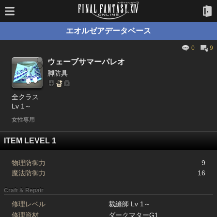
エオルゼアデータベース
0
9
ウェーブサマーパレオ
脚防具
全クラス
Lv 1～
女性専用
ITEM LEVEL 1
物理防御力
9
魔法防御力
16
Craft & Repair
修理レベル
裁縫師 Lv 1～
修理資材
ダークマターG1