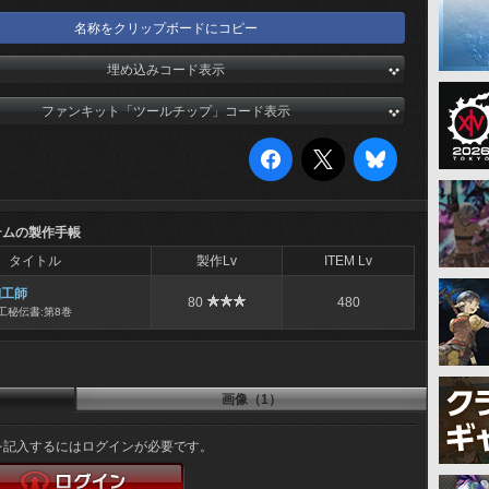
名称をクリップボードにコピー
埋め込みコード表示
ファンキット「ツールチップ」コード表示
テムの製作手帳
タイトル
製作Lv
ITEM Lv
細工師
80
480
工秘伝書:第8巻
画像（1）
を記入するにはログインが必要です。