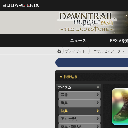
ニュース
FFXIVを
プレイガイド
エオルゼアデータベー
検索結果
アイテム
武器
道具
防具
アクセサリ
薬品・調理品