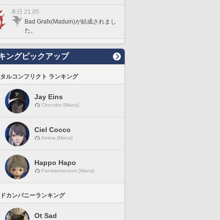
本日 21:05
Bad Grafx(Maduin)が結成されまし
た。
キングピックアップ
タルコンフリクト ランキング
Jay Eins
Chocobo [Mana]
Ciel Cocco
Anima [Mana]
Happo Hapo
Pandaemonium [Mana]
ドカンパニーランキング
Ot Sad