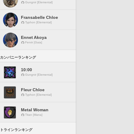
Gungnir [Elemental]
Fransabelle Chloe
Typhon [Elemental]
Ennet Akoya
Fenrir [Gaia]
カンパニーランキング
10:00
Gungnir [Elemental]
Fleur Chloe
Typhon [Elemental]
Metal Woman
Titan [Mana]
トラインランキング