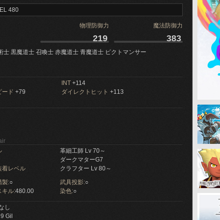
EL 480
物理防御力
魔法防御力
219
383
術士 黒魔道士 召喚士 赤魔道士 青魔道士 ピクトマンサー
INT
+114
ピード
+79
ダイレクトヒット
+113
ir
ル
革細工師 Lv 70～
ダークマターG7
装着レベル
クラフター Lv 80～
製:
○
武具投影:
○
キル:
480.00
染色:
○
なし
9 Gil