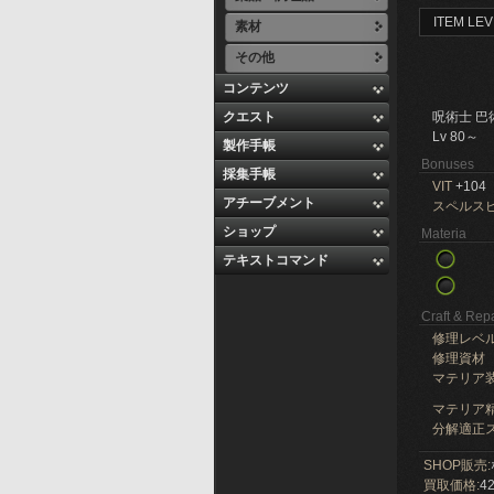
ITEM LEV
素材
その他
コンテンツ
クエスト
呪術士 巴
Lv 80～
製作手帳
Bonuses
採集手帳
VIT
+104
アチーブメント
スペルス
ショップ
Materia
テキストコマンド
Craft & Repa
修理レベ
修理資材
マテリア
マテリア精
分解適正ス
SHOP販売:
買取価格:
42