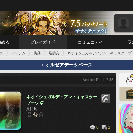
始める
プレイガイド
コミュニティ
ラ
ス
アイテム
防具
足防具
ネオイシュガルディアン・キャスターブ
エオルゼアデータベース
Version:Patch 7.55
ネオイシュガルディアン・キャスター
ブーツ

足防具
0
1