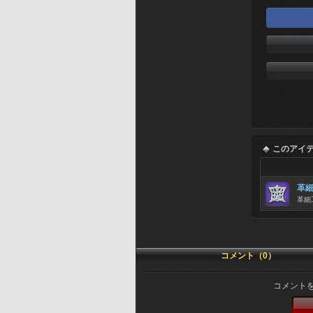
このアイ
革
革細
コメント（0）
コメント