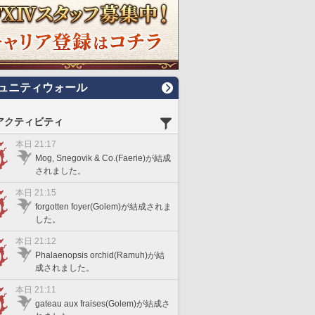
ュニティウォール
アクティビティ
本日 21:17
Mog, Snegovik & Co.(Faerie)が結成
されました。
本日 21:15
forgotten foyer(Golem)が結成されま
した。
本日 21:12
Phalaenopsis orchid(Ramuh)が結
成されました。
本日 21:11
gateau aux fraises(Golem)が結成さ