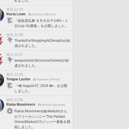
れました。
本日 21:10
Rucia Louis
Zeromus [Meteor]
「絶妖星乱舞 ８月８日 P３BH～１
日のみ H1募集」を公開しました。
本日 21:09
ThanksForShoppingAt(Seraph)が結
成されました。
本日 21:07
weaponized thiccness(Golem)が結
成されました。
本日 21:06
Tongue Lashor
Hyperion [Primal]
「•✿ August 07, 2026 ✿•」を公開
しました。
本日 21:06
Raina Moonrivers
Maduin [Dynamis]
Raina Moonrivers(
Maduin)さん
がフリーカンパニー"The Peridot
Grove(Maduin)"のメンバー募集を開
始しました。