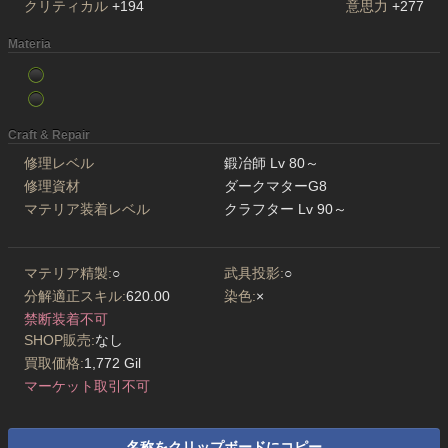
クリティカル
+194
意思力
+277
Materia
Craft & Repair
修理レベル
鍛冶師 Lv 80～
修理資材
ダークマターG8
マテリア装着レベル
クラフター Lv 90～
マテリア精製:
○
武具投影:
○
分解適正スキル:
620.00
染色:
×
禁断装着不可
SHOP販売:
なし
買取価格:
1,772 Gil
マーケット取引不可
名称をクリップボードにコピー