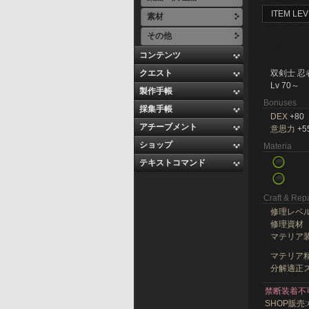
ITEM LEV
素材
その他
コンテンツ
クエスト
双剣士 忍
Lv 70～
製作手帳
Bonuses
採集手帳
DEX
+80
アチーブメント
意思力
+5
ショップ
Materia
テキストコマンド
Craft & Repa
修理レベ
修理資材
マテリア
マテリア精
分解適正ス
禁断装着不
SHOP販売: