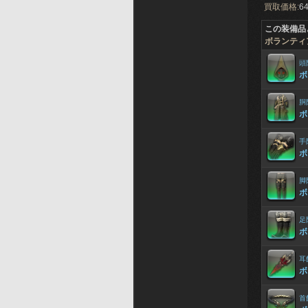
買取価格:
64
この装備品
ボランティ
頭
ボ
胴
ボ
手
ボ
脚
ボ
足
ボ
耳
ボ
首