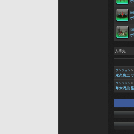
ボ
腕
ボ
指
ボ
入手先
ダンジョン
>
永久焦土 
ダンジョン
>
草木汚染 聖