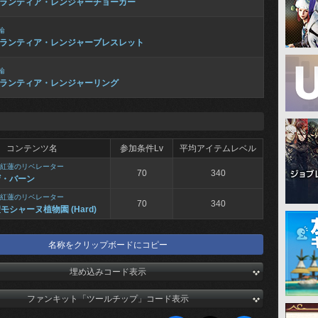
ランティア・レンジャーチョーカー
輪
ランティア・レンジャーブレスレット
輪
ランティア・レンジャーリング
コンテンツ名
参加条件Lv
平均アイテムレベル
紅蓮のリベレーター
70
340
ザ・バーン
紅蓮のリベレーター
70
340
モシャーヌ植物園 (Hard)
名称をクリップボードにコピー
埋め込みコード表示
ファンキット「ツールチップ」コード表示