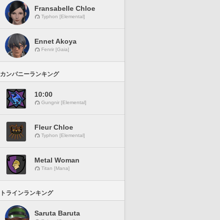
Fransabelle Chloe
Typhon [Elemental]
Ennet Akoya
Fenrir [Gaia]
カンパニーランキング
10:00
Gungnir [Elemental]
Fleur Chloe
Typhon [Elemental]
Metal Woman
Titan [Mana]
トラインランキング
Saruta Baruta