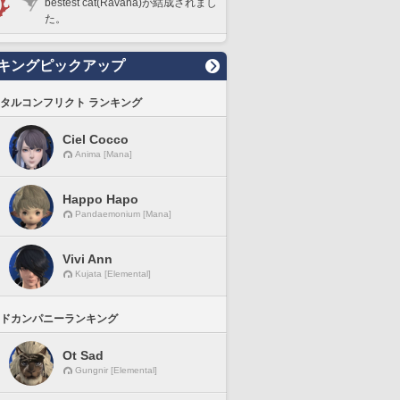
bestest cat(Ravana)が結成されまし
た。
キングピックアップ
タルコンフリクト ランキング
Ciel Cocco
Anima [Mana]
Happo Hapo
Pandaemonium [Mana]
Vivi Ann
Kujata [Elemental]
ドカンパニーランキング
Ot Sad
Gungnir [Elemental]