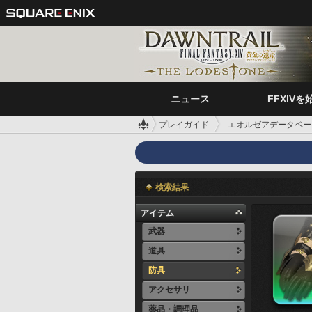
ニュース
FFXIVを
プレイガイド
エオルゼアデータベー
検索結果
アイテム
武器
道具
防具
アクセサリ
薬品・調理品