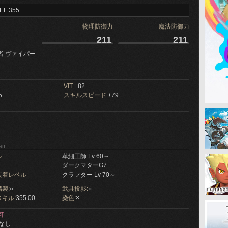
EL 355
物理防御力
魔法防御力
211
211
者 ヴァイパー
VIT
+82
5
スキルスピード
+79
ir
ル
革細工師 Lv 60～
ダークマターG7
装着レベル
クラフター Lv 70～
製:
○
武具投影:
○
キル:
355.00
染色:
×
可
なし