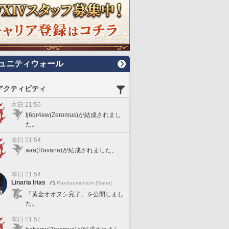
ュニティウォール
アクティビティ
本日 21:56
tj6qr4ew(Zeromus)が結成されまし
た。
本日 21:54
aaa(Ravana)が結成されました。
本日 21:54
Linaria Irias
Pandaemonium [Mana]
「黄金オオヌシ完了」を公開しまし
た。
本日 21:52