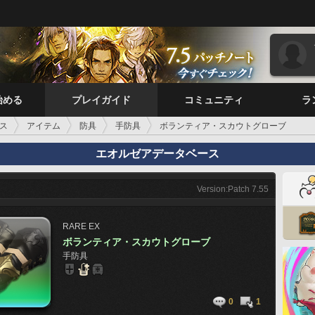
始める
プレイガイド
コミュニティ
ラ
ス
アイテム
防具
手防具
ボランティア・スカウトグローブ
エオルゼアデータベース
Version:Patch 7.55
RARE
EX
ボランティア・スカウトグローブ
手防具
0
1